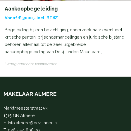
Aankoopbegeleiding
Vanaf € 3000,- incl. BTW*
Begeleiding bij een bezichtiging, onderzoek naar eventueel
kritische punten, prijsonderhandelingen en juridische bijstand
behoren allemaal tot de zeer uitgebreide
aankoopbegeleiding van De 4 Linden Makelaardij.
* vraag naar onze voorwaarden
MAKELAAR ALMERE
Marktmeesterstraat 53
1315 GB Almere
E.
Info.almere@de4linden.nl
T.
036 - 54 808 70