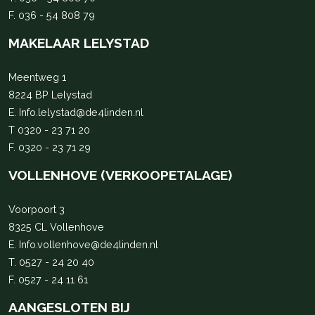
F. 036 - 54 808 79
MAKELAAR LELYSTAD
Meentweg 1
8224 BP Lelystad
E.
Info.lelystad@de4linden.nl
T
0320 - 23 71 20
F. 0320 - 23 71 29
VOLLENHOVE (VERKOOPETALAGE)
Voorpoort 3
8325 CL Vollenhove
E.
Info.vollenhove@de4linden.nl
T.
0527 - 24 20 40
F. 0527 - 24 11 61
AANGESLOTEN BIJ