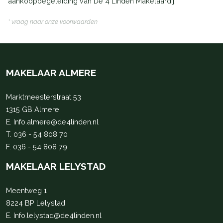
aankoopbegeleiding van De 4 Linden Makelaardij.
* vraag naar onze voorwaarden
MAKELAAR ALMERE
Marktmeesterstraat 53
1315 GB Almere
E.
Info.almere@de4linden.nl
T.
036 - 54 808 70
F. 036 - 54 808 79
MAKELAAR LELYSTAD
Meentweg 1
8224 BP Lelystad
E.
Info.lelystad@de4linden.nl