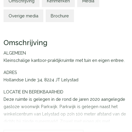
Omschrijving
Kenmerken
Media
Overige media
Brochure
Omschrijving
ALGEMEEN
Kleinschalige kantoor-praktijkruimte met tuin en eigen entree.
ADRES
Hollandse Linde 34, 8224 JT Lelystad
LOCATIE EN BEREIKBAARHEID
Deze ruimte is gelegen in de rond de jaren 2020 aangelegde
gasloze woonwijk Parkwijk. Parkwijk is gelegen naast het
winkelcentrum van Lelystad op zo’n 100 meter afstand van de
dichts bij zijnde supermarkt. Zowel met eigen als met
openbaar vervoer is deze locatie goed bereikbaar.