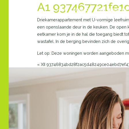
A1 937467721fe
HOME
AANBOD
HUIS VERKOPEN
Driekamerappartement met U-vormige leefruimte
een openslaande deur in de keuken. De open ke
eetkamer kom je in de hal die toegang biedt t
wastafel. In de berging bevinden zich de overig
Let op: Deze woningen worden aangeboden met
«
XII 93746834bd28f2ac5d48249ce04ebd7ef4