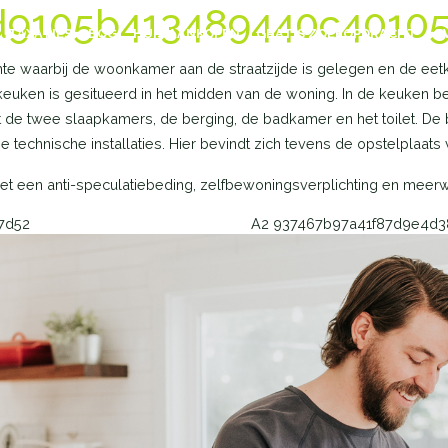
1d9105b413489440c4010
TAXATIES
BOG
HUIS AANKOPEN
GRATIS ZOEKOPDRACHT
OV
 waarbij de woonkamer aan de straatzijde is gelegen en de eetkam
uken is gesitueerd in het midden van de woning. In de keuken be
ot de twee slaapkamers, de berging, de badkamer en het toilet. D
e technische installaties. Hier bevindt zich tevens de opstelplaat
 een anti-speculatiebeding, zelfbewoningsverplichting en meer
7d52
A2 937467b97a41f87d9e4d3