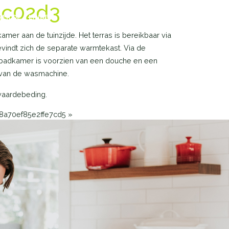
5c02d3
ER DE 4 LINDEN
VERKOCHT
VACATURE
CONTACT
er aan de tuinzijde. Het terras is bereikbaar via
vindt zich de separate warmtekast. Via de
e badkamer is voorzien van een douche en een
s van de wasmachine.
waardebeding.
8a70ef85e2ffe7cd5
»