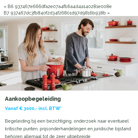
«
B6 937467e666dfa2e07a4fb6a4d4a140281e008e
B7 937467dc3fb840f2d34f26801d97d9816b938b
»
Aankoopbegeleiding
Vanaf € 3000,- incl. BTW*
Begeleiding bij een bezichtiging, onderzoek naar eventueel
kritische punten, prijsonderhandelingen en juridische bijstand
behoren allemaal tot de zeer uitgebreide