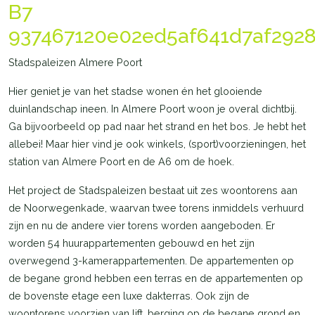
B7
937467120e02ed5af641d7af292
Stadspaleizen Almere Poort
Hier geniet je van het stadse wonen én het glooiende
duinlandschap ineen. In Almere Poort woon je overal dichtbij.
Ga bijvoorbeeld op pad naar het strand en het bos. Je hebt het
allebei! Maar hier vind je ook winkels, (sport)voorzieningen, het
station van Almere Poort en de A6 om de hoek.
Het project de Stadspaleizen bestaat uit zes woontorens aan
de Noorwegenkade, waarvan twee torens inmiddels verhuurd
zijn en nu de andere vier torens worden aangeboden. Er
worden 54 huurappartementen gebouwd en het zijn
overwegend 3-kamerappartementen. De appartementen op
de begane grond hebben een terras en de appartementen op
de bovenste etage een luxe dakterras. Ook zijn de
woontorens voorzien van lift, berging op de begane grond en