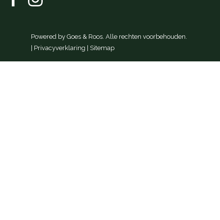
Powered by
Goes & Roos
.
Alle rechten voorbehouden
.
|
Privacyverklaring
|
Sitemap