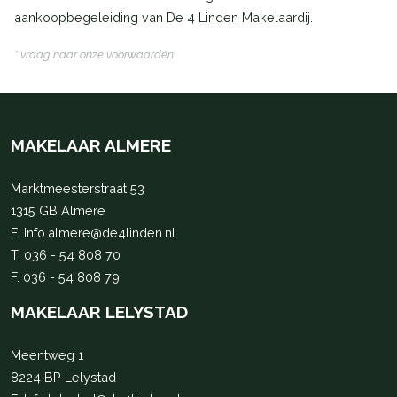
aankoopbegeleiding van De 4 Linden Makelaardij.
* vraag naar onze voorwaarden
MAKELAAR ALMERE
Marktmeesterstraat 53
1315 GB Almere
E.
Info.almere@de4linden.nl
T.
036 - 54 808 70
F. 036 - 54 808 79
MAKELAAR LELYSTAD
Meentweg 1
8224 BP Lelystad