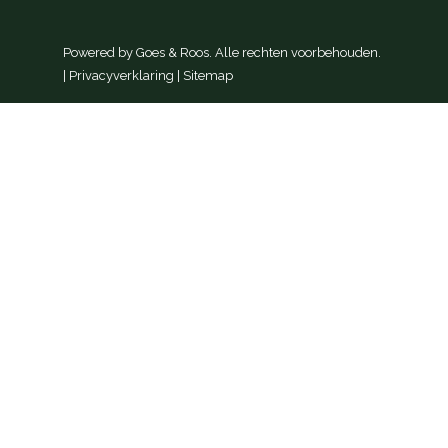
Powered by
Goes & Roos
.
Alle rechten voorbehouden
.
|
Privacyverklaring
|
Sitemap