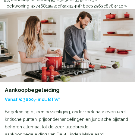
Hoekwoning 9374681a55edf3a33249f4b0e32563c878341c
»
Aankoopbegeleiding
Vanaf € 3000,- incl. BTW*
Begeleiding bij een bezichtiging, onderzoek naar eventueel
kritische punten, prijsonderhandelingen en juridische bijstand
behoren allemaal tot de zeer uitgebreide
aankoopbegeleiding van De 4 Linden Makelaardij.