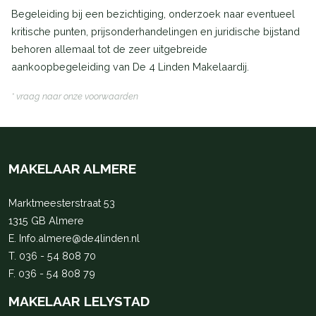
Begeleiding bij een bezichtiging, onderzoek naar eventueel
kritische punten, prijsonderhandelingen en juridische bijstand
behoren allemaal tot de zeer uitgebreide
aankoopbegeleiding van De 4 Linden Makelaardij.
* vraag naar onze voorwaarden
MAKELAAR ALMERE
Marktmeesterstraat 53
1315 GB Almere
E.
Info.almere@de4linden.nl
T.
036 - 54 808 70
F. 036 - 54 808 79
MAKELAAR LELYSTAD