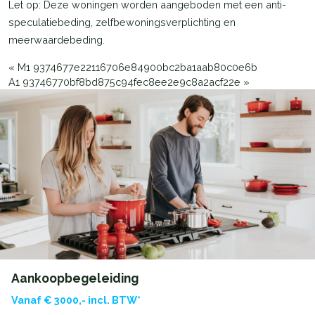
Let op: Deze woningen worden aangeboden met een anti-
speculatiebeding, zelfbewoningsverplichting en
meerwaardebeding.
«
M1 9374677e22116706e84900bc2ba1aab80c0e6b
A1 93746770bf8bd875c94fec8ee2e9c8a2acf22e
»
Aankoopbegeleiding
Vanaf € 3000,- incl. BTW*