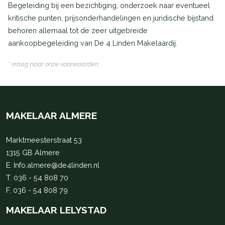
Begeleiding bij een bezichtiging, onderzoek naar eventueel
kritische punten, prijsonderhandelingen en juridische bijstand
behoren allemaal tot de zeer uitgebreide
aankoopbegeleiding van De 4 Linden Makelaardij.
* vraag naar onze voorwaarden
MAKELAAR ALMERE
Marktmeesterstraat 53
1315 GB Almere
E.
Info.almere@de4linden.nl
T.
036 - 54 808 70
F. 036 - 54 808 79
MAKELAAR LELYSTAD