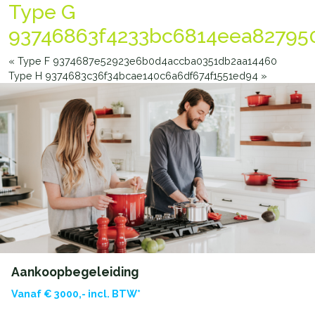
Type G
93746863f4233bc6814eea82795
«
Type F 9374687e52923e6b0d4accba0351db2aa14460
Type H 9374683c36f34bcae140c6a6df674f1551ed94
»
Aankoopbegeleiding
Vanaf € 3000,- incl. BTW*