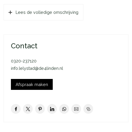
en een tweede toilet.
De buitenruimte is bereikbaar via een deur in de woonkamer.
Lees de volledige omschrijving
De appartementen hebben allen nog een separate berging.
Deze bevindt zich op de begane grond.
Speels ingedeeld hoekappartement met prachtig uitzicht op
de groene en waterrijke omgeving.
Contact
0320-237120
info.lelystad@de4linden.nl
Afspraak maken