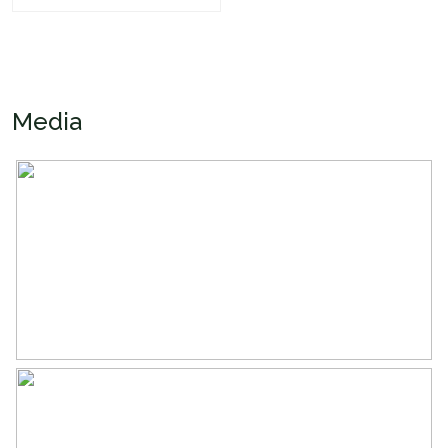
Ligging
Aan water, open ligging
Oppervlakten en inhoud
Wonen
133 m²
Media
Inhoud
359 m³
Indeling
Aantal kamers
4 kamers (3 slaapkamers)
Aantal badkamers
1 badkamer
Badkamervoorzieningen
Douche, toilet, wastafel
Aantal woonlagen
1
Voorzieningen
Lift
Energie