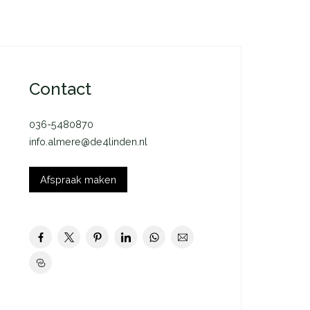
Contact
036-5480870
info.almere@de4linden.nl
Afspraak maken