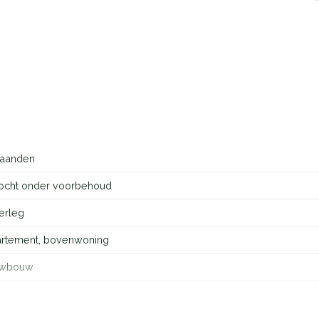
aanden
ocht onder voorbehoud
erleg
rtement, bovenwoning
uwbouw