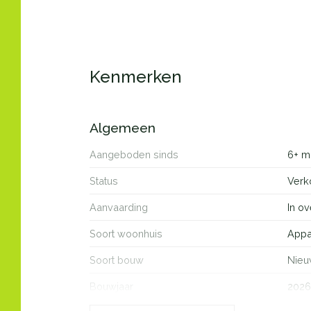
Kenmerken
Algemeen
Aangeboden sinds
6+ m
Status
Verk
Aanvaarding
In ov
Soort woonhuis
Appa
Soort bouw
Nie
Bouwjaar
2026