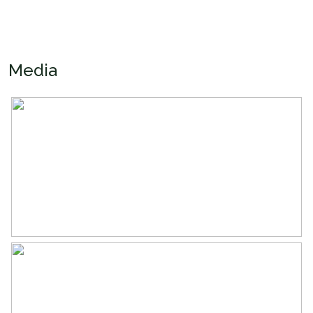
Oppervlakten en inhoud
Wonen
123 m²
Inhoud
332 m³
Media
Indeling
Aantal kamers
3 kamers (2 slaapkamers)
Aantal badkamers
1 badkamer
Badkamervoorzieningen
Douche, toilet, wastafel
Aantal woonlagen
1
Voorzieningen
Lift
Energie
Energielabel
A+++