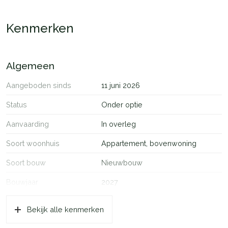
Kenmerken
Algemeen
Aangeboden sinds
11 juni 2026
Status
Onder optie
Aanvaarding
In overleg
Soort woonhuis
Appartement, bovenwoning
Soort bouw
Nieuwbouw
Bouwjaar
2027
Ligging
Open ligging
Bekijk alle kenmerken