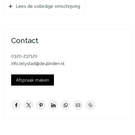
De direct naast het appartement gelegen separate berging is
Lees de volledige omschrijving
bereikbaar via de centrale hal.
Ruime living met leefkeuken, ideaal voor het plaatsen van een
mooi kookeiland.
Contact
0320-237120
info.lelystad@de4linden.nl
Afspraak maken