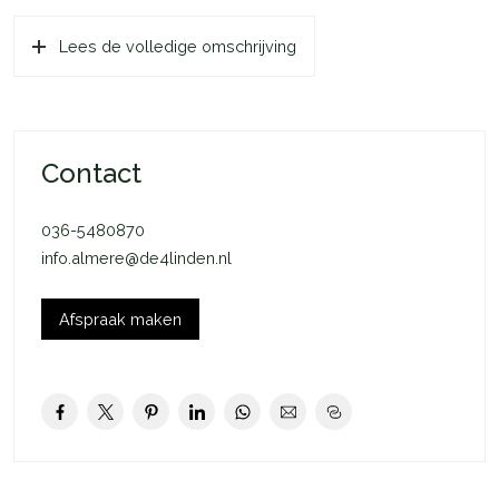
bezichtiging waard!
Gebouwd in 2021 en voorzien van energielabel A++,
Lees de volledige omschrijving
combineert deze woning optimaal wooncomfort met
duurzaamheid. Dankzij de grote raampartijen geniet u van een
heerlijke lichtinval en een prachtig uitzicht over de omgeving.
Het zonnige balkon op het zuidwesten maakt het plaatje
Contact
compleet; hier kunt u tot in de avonduren genieten van de zon.
De woning ligt in de populaire Indischebuurt van Almere
036-5480870
Buiten. Op loopafstand bevinden zich station Almere
info.almere@de4linden.nl
Oostvaarders, supermarkten, drogisterijen, basisscholen en
middelbare scholen. Ook sport- en recreatievoorzieningen
liggen binnen handbereik. Liefhebbers van natuur kunnen hun
Afspraak maken
hart ophalen in het nabijgelegen natuurgebied de
Oostvaardersplassen, waar u kunt genieten van prachtige
wandel- en fietsroutes.
Via de nabijgelegen uitvalswegen A6 en A27 bereikt u
bovendien snel Amsterdam, Utrecht en andere steden in de
Randstad.