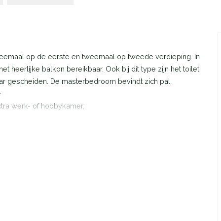
weemaal op de eerste en tweemaal op tweede verdieping. In
t heerlijke balkon bereikbaar. Ook bij dit type zijn het toilet
r gescheiden. De masterbedroom bevindt zich pal
e
xtra werk- of hobbykamer.