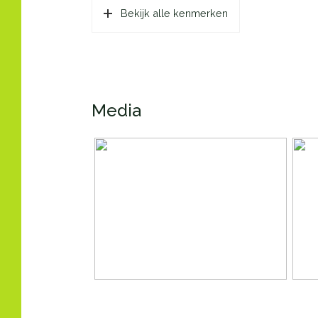
Oppervlakten en inhoud
Bekijk alle kenmerken
Wonen
70 m
Gebouwgebonden Buitenruimte
8 m²
Inhoud
183 
Media
Indeling
Aantal kamers
3 ka
Aantal badkamers
1 ba
Badkamervoorzieningen
Inlo
Aantal woonlagen
1
Voorzieningen
Lift
Energie