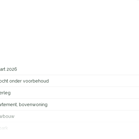
art 2026
ocht onder voorbehoud
erleg
rtement, bovenwoning
uwbouw
park