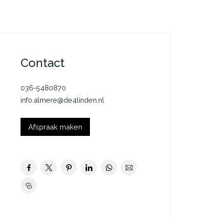
Contact
036-5480870
info.almere@de4linden.nl
Afspraak maken