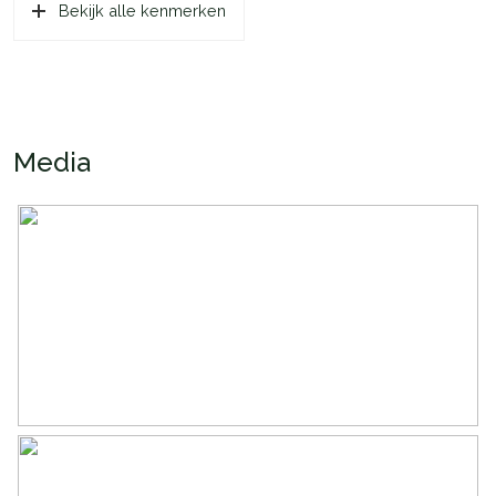
Bekijk alle kenmerken
Oppervlakten en inhoud
Wonen
111 m²
Gebouwgebonden Buitenruimte
55 m²
Media
Inhoud
289 m³
Indeling
Aantal kamers
4 kamers (3 slaapkamers)
Aantal badkamers
1 badkamer
Badkamervoorzieningen
Inloopdouche, ligbad
Aantal woonlagen
1
Voorzieningen
Lift