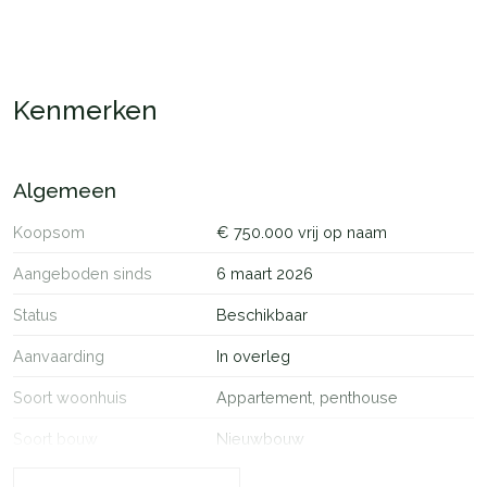
Kenmerken
Algemeen
Koopsom
€ 750.000 vrij op naam
Aangeboden sinds
6 maart 2026
Status
Beschikbaar
Aanvaarding
In overleg
Soort woonhuis
Appartement, penthouse
Soort bouw
Nieuwbouw
Ligging
Aan park