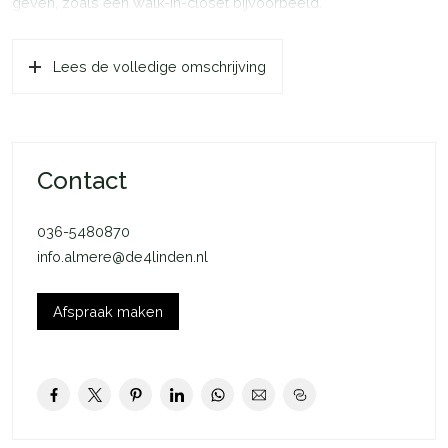
geven, zoals een walk-in-closet bijvoorbeeld.
Lees de volledige omschrijving
Contact
036-5480870
info.almere@de4linden.nl
Afspraak maken