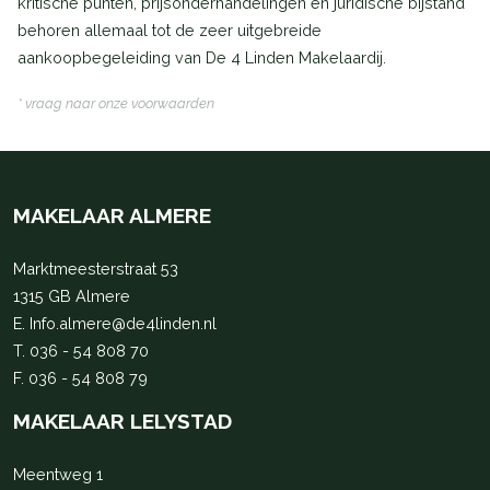
kritische punten, prijsonderhandelingen en juridische bijstand
behoren allemaal tot de zeer uitgebreide
aankoopbegeleiding van De 4 Linden Makelaardij.
* vraag naar onze voorwaarden
MAKELAAR ALMERE
Marktmeesterstraat 53
1315 GB Almere
E.
Info.almere@de4linden.nl
T.
036 - 54 808 70
F. 036 - 54 808 79
MAKELAAR LELYSTAD
Meentweg 1