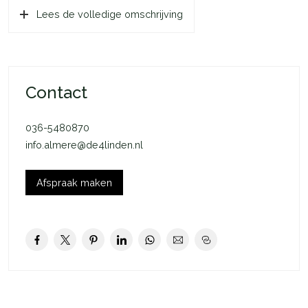
Lees de volledige omschrijving
kap is goed onderhouden en instap klaar.
Indeling begane grond: Entree met meterkast en toilet met
fontein vanuit de hal toegang tot de keuken en woonkamer.
Deze ruimte is geheel voorzien van een plavuizen vloer met
Contact
vloerverwarming. De woonkamer is aan de achterzijde
uitgebouwd waardoor u nu een zeer grote woonkamer heeft.
036-5480870
Er is veel lichtinval door de grote pui die voorzien is van
info.almere@de4linden.nl
kunststof kozijnen met HR++ ramen. De ingebouwde
houtkachel zorgt voor veel warmte tijdens koude dagen en
natuurlijk een gezellige sfeer. De muren en plafonds zijn netjes
Afspraak maken
glad gestuukt. De open keuken is aan de voorzijde geplaatst
en voorzien van divers inbouwapparatuur te weten;
vaatwasser, koelkast, stoomoven, oven, quooker kraan,
inductie kookplaat met afzuigkap. Verder heeft de keuken
voldoende opbergruimte en een graniet aanrechtblad.
Vanuit de woonkamer heeft u toegang tot de praktijkruimte
(voormalig garage) u kunt deze ruimte voor verschillende