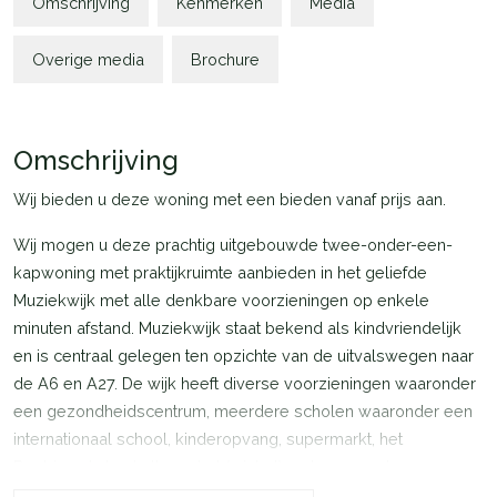
Omschrijving
Kenmerken
Media
Overige media
Brochure
Omschrijving
Wij bieden u deze woning met een bieden vanaf prijs aan.
Wij mogen u deze prachtig uitgebouwde twee-onder-een-
kapwoning met praktijkruimte aanbieden in het geliefde
Muziekwijk met alle denkbare voorzieningen op enkele
minuten afstand. Muziekwijk staat bekend als kindvriendelijk
en is centraal gelegen ten opzichte van de uitvalswegen naar
de A6 en A27. De wijk heeft diverse voorzieningen waaronder
een gezondheidscentrum, meerdere scholen waaronder een
internationaal school, kinderopvang, supermarkt, het
Beatrixpark, bushalte en het (winkel)centrum van de
Muziekwijk met een eigen NS-station. Deze ruime 2 onder 1