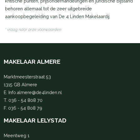
kritische punten, prijsonderhandelingen en juridische bijstand
behoren allemaal tot de zeer uitgebreide
aankoopbegeleiding van De 4 Linden Makelaardij.
* vraag naar onze voorwaarden
MAKELAAR ALMERE
Marktmeesterstraat 53
1315 GB Almere
E.
Info.almere@de4linden.nl
T.
036 - 54 808 70
F. 036 - 54 808 79
MAKELAAR LELYSTAD
Meentweg 1