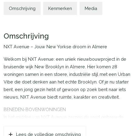
Omschrijving
Kenmerken
Media
Omschrijving
NXT Avenue – Jouw New Yorkse droom in Almere
Welkom bij NXT Avenue: een uniek nieuwbouwproject in de
bruisende wijk New Brooklyn in Almere. Hier komen 28
woningen samen in een stoere, industriële stijl met een Urban
Vibe die doet denken aan het echte Brooklyn. Of je nu starter
bent, een jong gezin hebt of gewoon op zoek bent naar iets
nieuws, NXT Avenue biedt ruimte, karakter en creativiteit.
BENEDEN-BOVENWONINGEN
In het midden van NXT Avenue zorgen de rond gebouwde
bebo’s voor een unieke aanblik. Eigentijdse en betaalbare
woningen met twee woonlagen, een eigen entree en een
Lees de volledige omschrijving