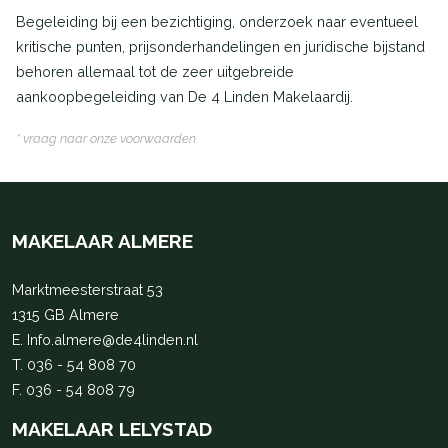
Begeleiding bij een bezichtiging, onderzoek naar eventueel
kritische punten, prijsonderhandelingen en juridische bijstand
behoren allemaal tot de zeer uitgebreide
aankoopbegeleiding van De 4 Linden Makelaardij.
* vraag naar onze voorwaarden
MAKELAAR ALMERE
Marktmeesterstraat 53
1315 GB Almere
E.
Info.almere@de4linden.nl
T.
036 - 54 808 70
F. 036 - 54 808 79
MAKELAAR LELYSTAD