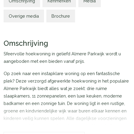
Omschrijving
Kenmerken
Media
Overige media
Brochure
Omschrijving
Sfeervolle hoekwoning in geliefd Almere Parkwijk wordt u
aangeboden met een bieden vanaf prijs.
Op zoek naar een instapklare woning op een fantastische
plek? Deze verzorgd afgewerkte hoekwoning in het populaire
Almere Parkwijk biedt alles wat je zoekt: drie ruime
slaapkamers, 11 zonnepanelen, een luxe keuken, moderne
badkamer en een zonnige tuin. De woning ligt in een rustige,
groene en kindvriendelijke wijk waar buren elkaar kennen en
kinderen veilig kunnen spelen. Alle dagelijkse voorzieningen
bevinden zich binnen handbereik: supermarkt, bushalte en het
NS-station Parkwijk liggen op loop- of fietsafstand. Ook