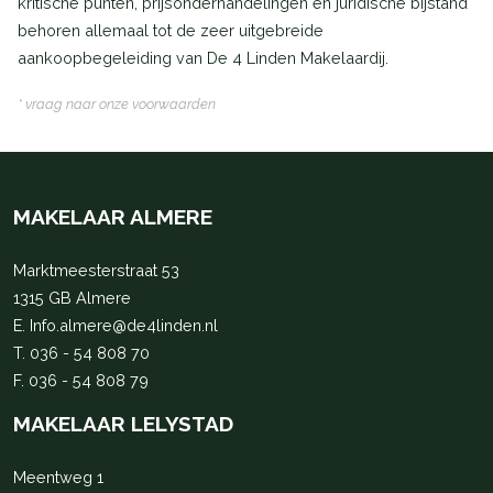
kritische punten, prijsonderhandelingen en juridische bijstand
behoren allemaal tot de zeer uitgebreide
aankoopbegeleiding van De 4 Linden Makelaardij.
* vraag naar onze voorwaarden
MAKELAAR ALMERE
Marktmeesterstraat 53
1315 GB Almere
E.
Info.almere@de4linden.nl
T.
036 - 54 808 70
F. 036 - 54 808 79
MAKELAAR LELYSTAD
Meentweg 1