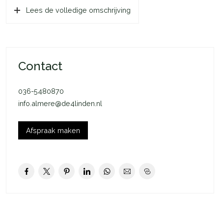
Lees de volledige omschrijving
scholen, kinderopvang en sportvoorzieningen zijn gemakkelijk
bereikbaar – ideaal voor gezinnen. Daarnaast ben je zo in het
bruisende centrum van Almere, terwijl je voor ontspanning de
natuur opzoekt in o.a. het Ebenezer Howardpark, de Hoge
Vaart, de Leeghwaterplas en het Bos der Onverzettelijken.
Contact
Dankzij de A6 en A27 ben je bovendien snel in Amsterdam,
Utrecht of Lelystad.
036-5480870
info.almere@de4linden.nl
Indeling begane grond: Bij binnenkomst merk je direct de
warme en prettige sfeer van deze woning. De ruime entree
met garderobekast en meterkast leidt naar de lichte
Afspraak maken
woonkamer met grote raampartijen, waardoor er veel daglicht
binnenvalt. De houtkachel is een echte blikvanger en zorgt
voor extra sfeer en behaaglijke warmte. De fraaie pvc-vloer
maakt het geheel compleet. Aan de voorzijde bevindt zich de
luxe keuken in praktische L-opstelling, voorzien van diverse
inbouwapparatuur en veel opbergruimte. Dankzij de open
verbinding met de woonkamer blijf je altijd gezellig in contact