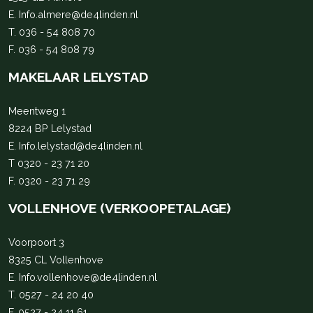
E.
Info.almere@de4linden.nl
T.
036 - 54 808 70
F. 036 - 54 808 79
MAKELAAR LELYSTAD
Meentweg 1
8224 BP Lelystad
E.
Info.lelystad@de4linden.nl
T
0320 - 23 71 20
F. 0320 - 23 71 29
VOLLENHOVE (VERKOOPETALAGE)
Voorpoort 3
8325 CL Vollenhove
E.
Info.vollenhove@de4linden.nl
T.
0527 - 24 20 40
F. 0527 - 24 11 61