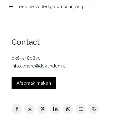
Lees de volledige omschrijving
Mocht het bouwnummer van je voorkeur beschikbaar komen
en jouw inschrijving is de eerstvolgende op de reservelijst,
dan nemen de makelaars contact met je op.
De Boeier
Contact
De Boeier is een lichte en moderne woning met een
woonoppervlakte van ca. 94 m2 (GBO). De Boeier heeft een
036-5480870
praktische indeling en voelt ruim aan. De openslaande deuren
info.almere@de4linden.nl
aan de achterzijde leggen een comfortabele verbinding met
de achtertuin. De keuken bevindt zich aan de voorzijde van de
woning. Op de eerste verdieping vind je 3 slaapkamers, de
Afspraak maken
badkamer en de technische ruimte met aansluiting voor je
wasmachine (en droger). Hier bevindt zich bijvoorbeeld ook
de installatie van de lucht-water warmtepomp. Er is in de
indeling van De Boeier optimaal gebruikgemaakt van iedere
m2 en dat zie je terug in de praktische ruimtes. De slaapkamer
aan de voorzijde van de woning is circa 8,7 m2, de eerste
slaapkamer aan de achterzijde van de woning is circa 7,2 m2