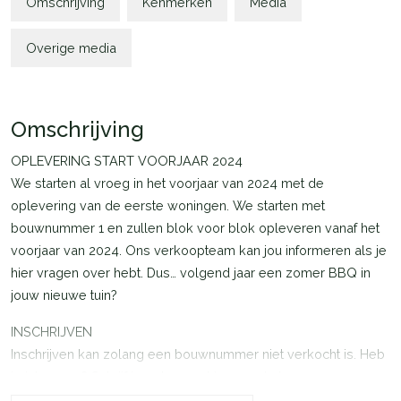
Omschrijving
Kenmerken
Media
Overige media
Omschrijving
OPLEVERING START VOORJAAR 2024
We starten al vroeg in het voorjaar van 2024 met de
oplevering van de eerste woningen. We starten met
bouwnummer 1 en zullen blok voor blok opleveren vanaf het
voorjaar van 2024. Ons verkoopteam kan jou informeren als je
hier vragen over hebt. Dus… volgend jaar een zomer BBQ in
jouw nieuwe tuin?
INSCHRIJVEN
Inschrijven kan zolang een bouwnummer niet verkocht is. Heb
je interesse? Schrijf je ook gerust in voor de bouwnummers
die ‘onder optie’ zijn. Je schrijft je dan in voor de reservelijst.