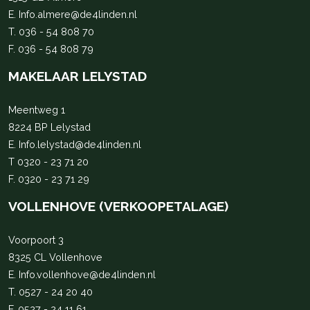
E.
Info.almere@de4linden.nl
T.
036 - 54 808 70
F. 036 - 54 808 79
MAKELAAR LELYSTAD
Meentweg 1
8224 BP Lelystad
E.
Info.lelystad@de4linden.nl
T
0320 - 23 71 20
F. 0320 - 23 71 29
VOLLENHOVE (VERKOOPETALAGE)
Voorpoort 3
8325 CL Vollenhove
E.
Info.vollenhove@de4linden.nl
T.
0527 - 24 20 40
F. 0527 - 24 11 61