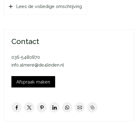
Lees de volledige omschrijving
Mocht het bouwnummer van je voorkeur beschikbaar komen
en jouw inschrijving is de eerstvolgende op de reservelijst,
dan nemen de makelaars contact met je op.
De Boeier
Contact
De Boeier is een lichte en moderne woning met een
woonoppervlakte van ca. 94 m2 (GBO). De Boeier heeft een
036-5480870
praktische indeling en voelt ruim aan. De openslaande deuren
info.almere@de4linden.nl
aan de achterzijde leggen een comfortabele verbinding met
de achtertuin. De keuken bevindt zich aan de voorzijde van de
woning. Op de eerste verdieping vind je 3 slaapkamers, de
Afspraak maken
badkamer en de technische ruimte met aansluiting voor je
wasmachine (en droger). Hier bevindt zich bijvoorbeeld ook
de installatie van de lucht-water warmtepomp. Er is in de
indeling van De Boeier optimaal gebruikgemaakt van iedere
m2 en dat zie je terug in de praktische ruimtes. De slaapkamer
aan de voorzijde van de woning is circa 8,7 m2, de eerste
slaapkamer aan de achterzijde van de woning is circa 7,2 m2