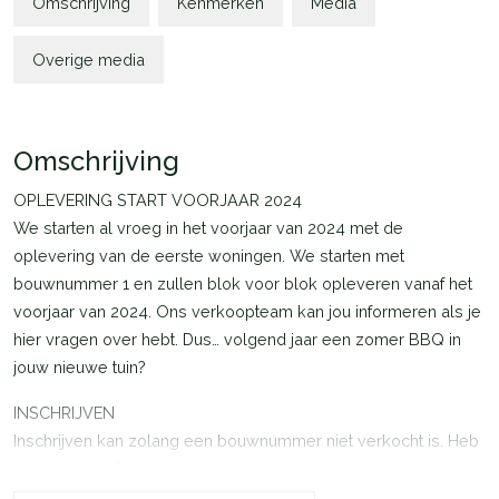
Omschrijving
Kenmerken
Media
Overige media
Omschrijving
OPLEVERING START VOORJAAR 2024
We starten al vroeg in het voorjaar van 2024 met de
oplevering van de eerste woningen. We starten met
bouwnummer 1 en zullen blok voor blok opleveren vanaf het
voorjaar van 2024. Ons verkoopteam kan jou informeren als je
hier vragen over hebt. Dus… volgend jaar een zomer BBQ in
jouw nieuwe tuin?
INSCHRIJVEN
Inschrijven kan zolang een bouwnummer niet verkocht is. Heb
je interesse? Schrijf je ook gerust in voor de bouwnummers
die ‘onder optie’ zijn. Je schrijft je dan in voor de reservelijst.