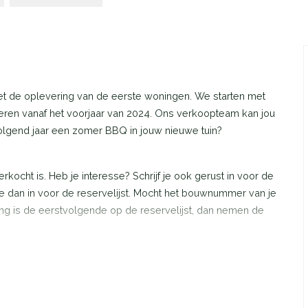
met de oplevering van de eerste woningen. We starten met
ren vanaf het voorjaar van 2024. Ons verkoopteam kan jou
volgend jaar een zomer BBQ in jouw nieuwe tuin?
ocht is. Heb je interesse? Schrijf je ook gerust in voor de
 je dan in voor de reservelijst. Mocht het bouwnummer van je
ng is de eerstvolgende op de reservelijst, dan nemen de
t een woonoppervlakte van ca. 94 m2 (GBO). De Boeier heeft
 openslaande deuren aan de achterzijde leggen een
 keuken bevindt zich aan de voorzijde van de woning. Op de