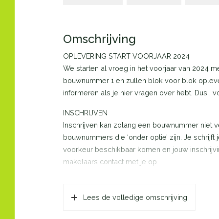
Omschrijving
OPLEVERING START VOORJAAR 2024
We starten al vroeg in het voorjaar van 2024 
bouwnummer 1 en zullen blok voor blok opleve
informeren als je hier vragen over hebt. Dus… 
INSCHRIJVEN
Inschrijven kan zolang een bouwnummer niet verk
bouwnummers die ‘onder optie’ zijn. Je schrijft
voorkeur beschikbaar komen en jouw inschrijvi
makelaars contact met je op.
De Boeier
De Boeier is een lichte en moderne woning me
Lees de volledige omschrijving
een praktische indeling en voelt ruim aan. De
comfortabele verbinding met de achtertuin. De