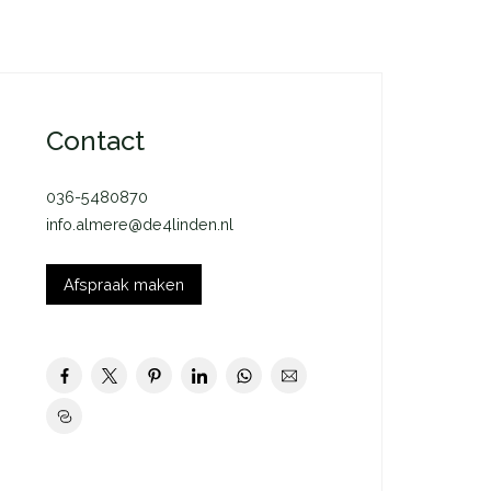
Contact
036-5480870
info.almere@de4linden.nl
Afspraak maken