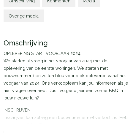
Omschrijving
Kenmerken
Media
Overige media
Omschrijving
OPLEVERING START VOORJAAR 2024
We starten al vroeg in het voorjaar van 2024 met de
oplevering van de eerste woningen. We starten met
bouwnummer 1 en zullen blok voor blok opleveren vanaf het
voorjaar van 2024. Ons verkoopteam kan jou informeren als je
hier vragen over hebt. Dus… volgend jaar een zomer BBQ in
jouw nieuwe tuin?
INSCHRIJVEN
Inschrijven kan zolang een bouwnummer niet verkocht is. Heb
je interesse? Schrijf je ook gerust in voor de bouwnummers
die ‘onder optie’ zijn. Je schrijft je dan in voor de reservelijst.