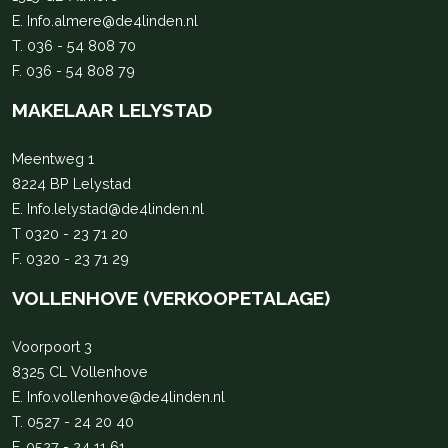
E.
Info.almere@de4linden.nl
T.
036 - 54 808 70
F. 036 - 54 808 79
MAKELAAR LELYSTAD
Meentweg 1
8224 BP Lelystad
E.
Info.lelystad@de4linden.nl
T
0320 - 23 71 20
F. 0320 - 23 71 29
VOLLENHOVE (VERKOOPETALAGE)
Voorpoort 3
8325 CL Vollenhove
E.
Info.vollenhove@de4linden.nl
T.
0527 - 24 20 40
F. 0527 - 24 11 61