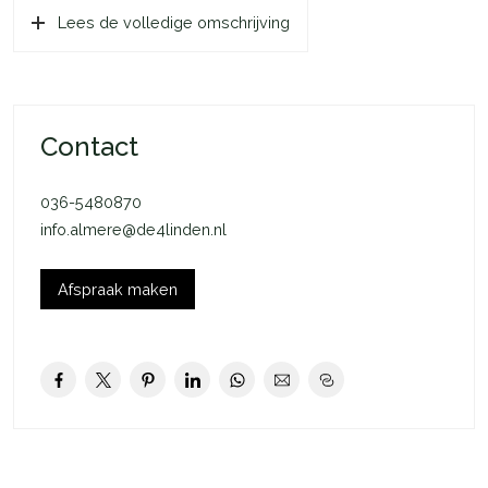
Lees de volledige omschrijving
Mocht het bouwnummer van je voorkeur beschikbaar komen
en jouw inschrijving is de eerstvolgende op de reservelijst,
dan nemen de makelaars contact met je op.
De Boeier
Contact
De Boeier is een lichte en moderne woning met een
woonoppervlakte van ca. 94 m2 (GBO). De Boeier heeft een
036-5480870
praktische indeling en voelt ruim aan. De openslaande deuren
info.almere@de4linden.nl
aan de achterzijde leggen een comfortabele verbinding met
de achtertuin. De keuken bevindt zich aan de voorzijde van de
woning. Op de eerste verdieping vind je 3 slaapkamers, de
Afspraak maken
badkamer en de technische ruimte met aansluiting voor je
wasmachine (en droger). Hier bevindt zich bijvoorbeeld ook
de installatie van de lucht-water warmtepomp. Er is in de
indeling van De Boeier optimaal gebruikgemaakt van iedere
m2 en dat zie je terug in de praktische ruimtes. De slaapkamer
aan de voorzijde van de woning is circa 8,7 m2, de eerste
slaapkamer aan de achterzijde van de woning is circa 7,2 m2