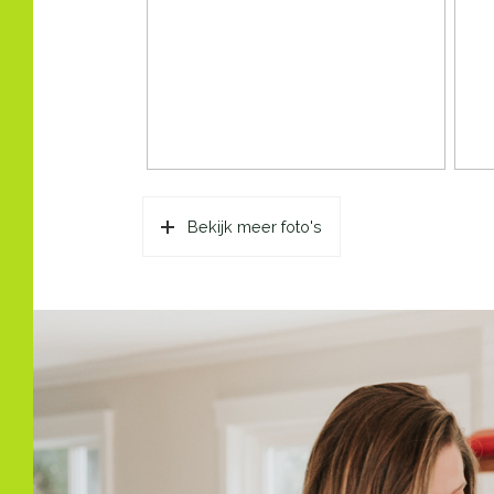
Voorzieningen
Glasv
Energie
Energielabel
A+
Isolatie
Dakis
Verwarming
Stad
Bekijk meer foto's
Warm water
Stad
Kadastrale gegevens
Perceelnaam
Alme
Eigendomssituatie
Voll
Perceel
25-K