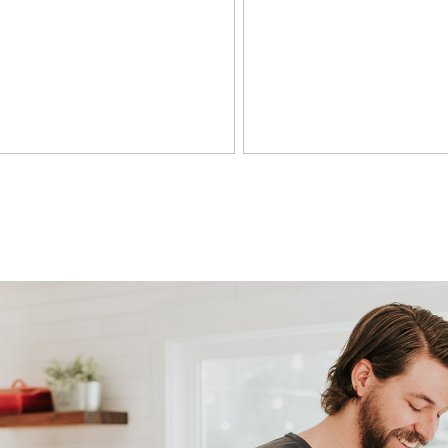
ezel kabel, mechanische ventilatie, natuurlijke ventilatie, schuifpui
olatie, dubbel glas, muurisolatie, vloerisolatie, volledig geisoleerd
sverwarming
sverwarming
re K 6202
e eigendom
-6202