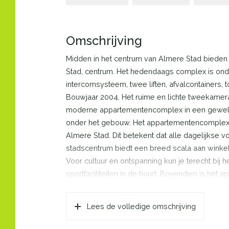
Omschrijving
Midden in het centrum van Almere Stad bieden 
Stad, centrum. Het hedendaags complex is ond
intercomsysteem, twee liften, afvalcontainers,
Bouwjaar 2004. Het ruime en lichte tweekame
moderne appartementencomplex in een geweldi
onder het gebouw. Het appartementencomplex D
Almere Stad. Dit betekent dat alle dagelijkse 
stadscentrum biedt een breed scala aan winkel
Voor cultuur en ontspanning kun je terecht bij 
sportfaciliteiten in de buurt. Bovendien is het
vervoer als met de auto. Het station Almere Ce
verbindingen naar Amsterdam, Utrecht en ander
Lees de volledige omschrijving
directe omgeving, waardoor je gemakkelijk naa
van de A6 ben je binnen 20 minuten in Amsterda