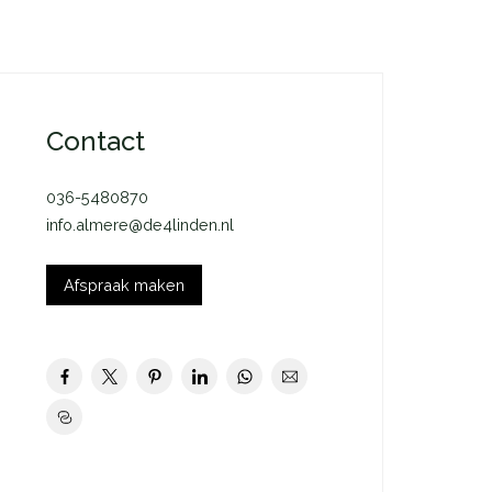
Contact
036-5480870
info.almere@de4linden.nl
Afspraak maken