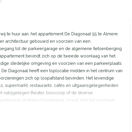
wij te huur aan; het appartement De Diagonaal 55 te Almere
er architectuur gebouwd en voorzien van een
 toegang tot de parkeergarage en de algemene fietsenberging.
rappartement bevindt zich op de tweede woonlaag van het
ge stedelijke omgeving en voorzien van een parkeerplaats
e Diagonaal heeft een toplocatie midden in het centrum van
voorzieningen zich op loopafstand bevinden. Het levendige
s, supermarkt, restaurants, cafés en uitgaansgelegenheden.
het nabijgelegen theater, bioscoop of de diverse
 appartement uitstekend bereikbaar, zowel met het openbaar
ntrum ligt op slechts 7 minuten loopafstand, met snelle
e steden in de Randstad. Diverse buslijnen stoppen in de
r andere delen van Almere kunt reizen. Dankzij de nabijheid
m en via de A27 rijd je eenvoudig naar steden als Utrecht en