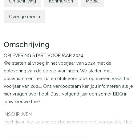
Omschrijving
Kenmerken
Media
Overige media
Omschrijving
OPLEVERING START VOORJAAR 2024
We starten al vroeg in het voorjaar van 2024 met de
oplevering van de eerste woningen. We starten met
bouwnummer 1 en zullen blok voor blok opleveren vanaf het
voorjaar van 2024. Ons verkoopteam kan jou informeren als je
hier vragen over hebt. Dus… volgend jaar een zomer BBQ in
jouw nieuwe tuin?
INSCHRIJVEN
Inschrijven kan zolang een bouwnummer niet verkocht is. Heb
je interesse? Schrijf je ook gerust in voor de bouwnummers
die ‘onder optie’ zijn. Je schrijft je dan in voor de reservelijst.