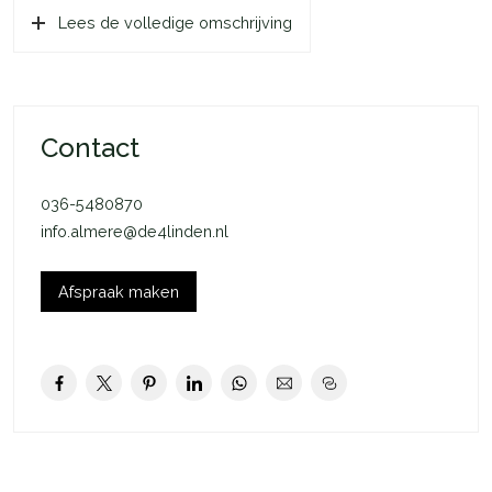
Lees de volledige omschrijving
Mocht het bouwnummer van je voorkeur beschikbaar komen
en jouw inschrijving is de eerstvolgende op de reservelijst,
dan nemen de makelaars contact met je op.
De Jol
Contact
De Jol is een charmante, complete woning met een
woonoppervlakte van ca. 88 m2 (GBO). In de indeling van De
036-5480870
Jol is van iedere m2 optimaal gebruik gemaakt. Dit zie je terug
info.almere@de4linden.nl
in de woonkamer en de keuken, maar vooral op de eerste
verdieping. Hier heb je naast een fijne badkamer en 3
slaapkamers (ca. 11 m2, ca. 13 m2 en ca. 5,9 m2) ook een
Afspraak maken
praktische technische ruimte met aansluiting voor je
wasmachine (en droger).
De woonkamer staat dankzij de openslaande deuren in directe
verbinding met de tuin. Hierdoor haal je niet alleen veel licht
naar binnen, maar geniet je op mooie zonnige dagen optimaal
van het buitenleven.