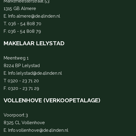
Marktmeesterstraat 53
1315 GB Almere
E.
Info.almere@de4linden.nl
T.
036 - 54 808 70
F. 036 - 54 808 79
MAKELAAR LELYSTAD
Meentweg 1
8224 BP Lelystad
E.
Info.lelystad@de4linden.nl
T
0320 - 23 71 20
F. 0320 - 23 71 29
VOLLENHOVE (VERKOOPETALAGE)
Voorpoort 3
8325 CL Vollenhove
E.
Info.vollenhove@de4linden.nl