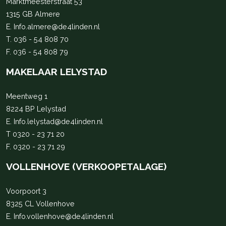
Marktmeesterstraat 53
1315 GB Almere
E.
Info.almere@de4linden.nl
T.
036 - 54 808 70
F. 036 - 54 808 79
MAKELAAR LELYSTAD
Meentweg 1
8224 BP Lelystad
E.
Info.lelystad@de4linden.nl
T
0320 - 23 71 20
F. 0320 - 23 71 29
VOLLENHOVE (VERKOOPETALAGE)
Voorpoort 3
8325 CL Vollenhove
E.
Info.vollenhove@de4linden.nl