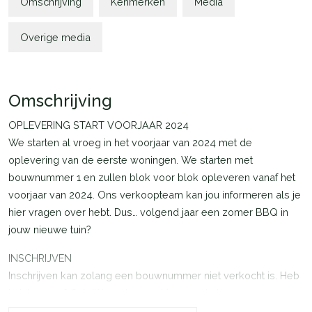
Omschrijving
Kenmerken
Media
Overige media
Omschrijving
OPLEVERING START VOORJAAR 2024
We starten al vroeg in het voorjaar van 2024 met de
oplevering van de eerste woningen. We starten met
bouwnummer 1 en zullen blok voor blok opleveren vanaf het
voorjaar van 2024. Ons verkoopteam kan jou informeren als je
hier vragen over hebt. Dus… volgend jaar een zomer BBQ in
jouw nieuwe tuin?
INSCHRIJVEN
Inschrijven kan zolang een bouwnummer niet verkocht is. Heb
je interesse? Schrijf je ook gerust in voor de bouwnummers
die ‘onder optie’ zijn. Je schrijft je dan in voor de reservelijst.