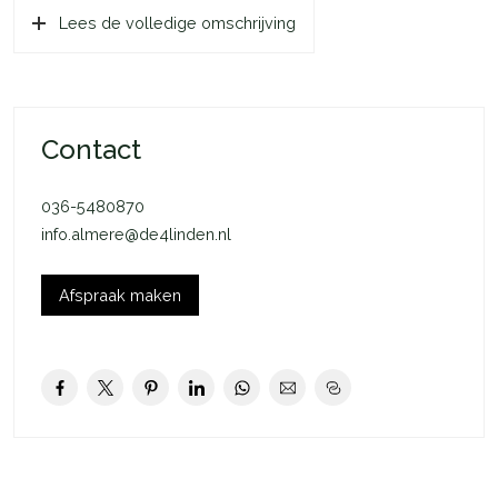
Lees de volledige omschrijving
Mocht het bouwnummer van je voorkeur beschikbaar komen
en jouw inschrijving is de eerstvolgende op de reservelijst,
dan nemen de makelaars contact met je op.
De Jol
Contact
De Jol is een charmante, complete woning met een
woonoppervlakte van ca. 88 m2 (GBO). In de indeling van De
036-5480870
Jol is van iedere m2 optimaal gebruik gemaakt. Dit zie je terug
info.almere@de4linden.nl
in de woonkamer en de keuken, maar vooral op de eerste
verdieping. Hier heb je naast een fijne badkamer en 3
slaapkamers (ca. 11 m2, ca. 13 m2 en ca. 5,9 m2) ook een
Afspraak maken
praktische technische ruimte met aansluiting voor je
wasmachine (en droger).
De woonkamer staat dankzij de openslaande deuren in directe
verbinding met de tuin. Hierdoor haal je niet alleen veel licht
naar binnen, maar geniet je op mooie zonnige dagen optimaal
van het buitenleven.