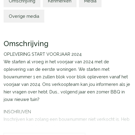
Omschrijving
Kenmerken
Media
Overige media
Omschrijving
OPLEVERING START VOORJAAR 2024
We starten al vroeg in het voorjaar van 2024 met de
oplevering van de eerste woningen. We starten met
bouwnummer 1 en zullen blok voor blok opleveren vanaf het
voorjaar van 2024. Ons verkoopteam kan jou informeren als je
hier vragen over hebt. Dus… volgend jaar een zomer BBQ in
jouw nieuwe tuin?
INSCHRIJVEN
Inschrijven kan zolang een bouwnummer niet verkocht is. Heb
je interesse? Schrijf je ook gerust in voor de bouwnummers
die ‘onder optie’ zijn. Je schrijft je dan in voor de reservelijst.