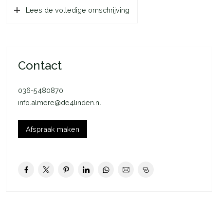
Lees de volledige omschrijving
Mocht het bouwnummer van je voorkeur beschikbaar komen
en jouw inschrijving is de eerstvolgende op de reservelijst,
dan nemen de makelaars contact met je op.
De Jol
Contact
De Jol is een charmante, complete woning met een
woonoppervlakte van ca. 88 m2 (GBO). In de indeling van De
036-5480870
Jol is van iedere m2 optimaal gebruik gemaakt. Dit zie je terug
info.almere@de4linden.nl
in de woonkamer en de keuken, maar vooral op de eerste
verdieping. Hier heb je naast een fijne badkamer en 3
slaapkamers (ca. 11 m2, ca. 13 m2 en ca. 5,9 m2) ook een
Afspraak maken
praktische technische ruimte met aansluiting voor je
wasmachine (en droger).
De woonkamer staat dankzij de openslaande deuren in directe
verbinding met de tuin. Hierdoor haal je niet alleen veel licht
naar binnen, maar geniet je op mooie zonnige dagen optimaal
van het buitenleven.