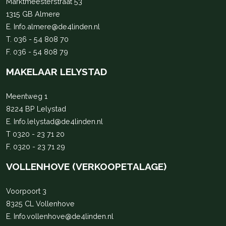
Marktmeesterstraat 53
1315 GB Almere
E.
Info.almere@de4linden.nl
T.
036 - 54 808 70
F. 036 - 54 808 79
MAKELAAR LELYSTAD
Meentweg 1
8224 BP Lelystad
E.
Info.lelystad@de4linden.nl
T
0320 - 23 71 20
F. 0320 - 23 71 29
VOLLENHOVE (VERKOOPETALAGE)
Voorpoort 3
8325 CL Vollenhove
E.
Info.vollenhove@de4linden.nl