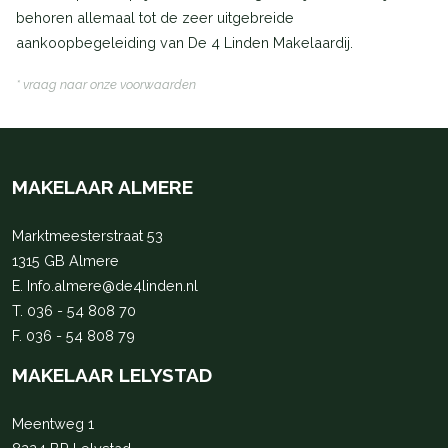
behoren allemaal tot de zeer uitgebreide
aankoopbegeleiding van De 4 Linden Makelaardij.
* vraag naar onze voorwaarden
MAKELAAR ALMERE
Marktmeesterstraat 53
1315 GB Almere
E.
Info.almere@de4linden.nl
T.
036 - 54 808 70
F. 036 - 54 808 79
MAKELAAR LELYSTAD
Meentweg 1