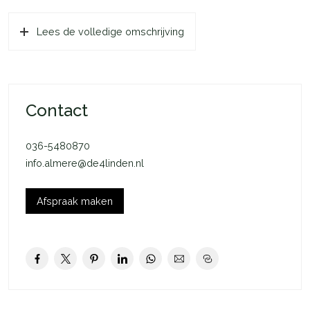
die ‘onder optie’ zijn. Je schrijft je dan in voor de reservelijst.
Lees de volledige omschrijving
Mocht het bouwnummer van je voorkeur beschikbaar komen
en jouw inschrijving is de eerstvolgende op de reservelijst,
dan nemen de makelaars contact met je op.
De Schouw
Contact
De Schouw is een ruime woning met fijne lichtinval. Op ca. 102
m2 is het heerlijk wonen en De Schouw biedt net wat meer m2
036-5480870
ten opzichte van De Jol en De Boeier. Dit ervaar je in de
info.almere@de4linden.nl
ruimere woonkamer en slaapkamers.
De woning is natuurlijk ook praktisch ingedeeld en heeft een
Afspraak maken
comfortabele badkamer op de eerste verdieping en uiteraard
een technische ruimte met aansluiting voor je wasmachine (en
droger). De slaapkamer aan de voorzijde is circa 9 m2. De
master bedroom aan de achterzijde is circa 15 m2 en de
andere slaapkamer aan de achterzijde circa 8,9 m2. Op de
eerste verdieping bevindt zich bijvoorbeeld ook de installatie