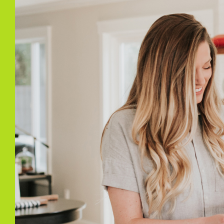
In de Groene Eem staat ‘De vrijheid in de natu
gezamenlijk activiteiten te ondernemen. Van h
tot het organiseren van evenementen in het bu
wijk tot bloei.?