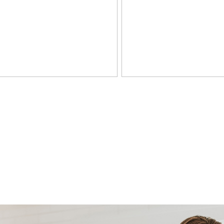
rwachting opent medio 2024 een andere basisschool, direct
eden van Staatsbosbeheer in. Hier kun je naar hartenlust
zo in andere natuurgebieden in de omgeving. Maak een
k de fiets en ga bevers spotten langs een van de vele
hillende mountainbike routes. Met een vignet op zak kun je
nmaal thuis geniet je op de loungeset in je tuin van je
d gebied. Oosterwold is niet vergelijkbaar met andere wijken
ar weidse opzet en rijke diversiteit aan projecten en
r een continu groen landschap, stadslandbouw,
 centraal.