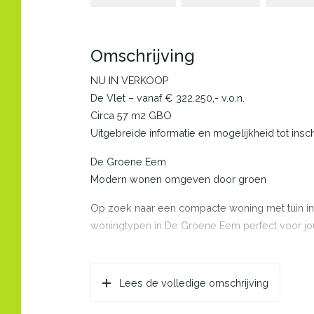
Omschrijving
NU IN VERKOOP
De Vlet – vanaf € 322.250,- v.o.n.
Circa 57 m2 GBO
Uitgebreide informatie en mogelijkheid tot ins
De Groene Eem
Modern wonen omgeven door groen
Op zoek naar een compacte woning met tuin in
woningtypen in De Groene Eem perfect voor jo
Deze nieuwbouwwijk in Oosterwold (Almere) heeft
omgeving, heeft ruim opgezette straten, spee
Lees de volledige omschrijving
en samenkomen.