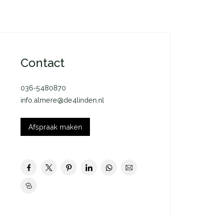
Contact
036-5480870
info.almere@de4linden.nl
Afspraak maken