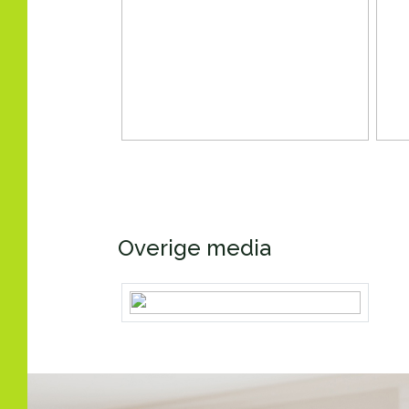
In Oosterwold is ook een basisschool. Naar ve
naast de wijk, de deuren.
LEKKER NAAR BUITEN
Loop de wijk uit en je stapt zo één van de gebi
wandelen. Bovendien ben je op korte afstand 
wandeling in de stadsbossen van Almere. Of pa
oevers in het mooie landschap van Flevoland.
De omgeving van De Groene Eem kent ook versc
Overige media
er zo op uit voor een actieve fietsmiddag. En ee
heerlijke fietstocht.
WONEN IN OOSTERWOLD
De Groene Eem ligt in Almere in het Oosterwol
in Almere. Het gebied wordt gekenmerkt door ha
woningen in verschillende schalen. Onder mee
gemeenschapszin en duurzaamheid staan hierin