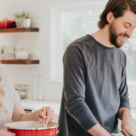
ur’ voorop. Ook is het mogelijk om met buurtgenoten
et bijhouden van stadslandbouw in de vorm van (moes)tuinen
urtgebouw. Voor ieder wat wils. Samen met je buren komt de