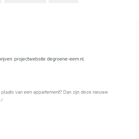
chrijven: projectwebsite degroene-eem.nl.
 plaats van een appartement? Dan zijn deze nieuwe
u!
 alles. Ze ligt in een natuurrijke, blijvend groene
lplaatsen en een buurtgebouw. De ideale mix van ontspannen