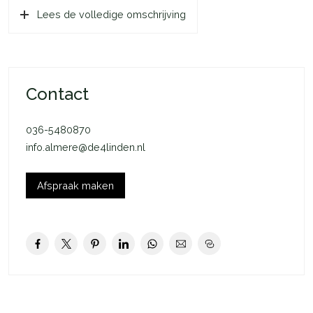
Lees de volledige omschrijving
je woning is ieder seizoen aangenaam. In de winter wordt jouw
woning verwarmd door de vloerverwarming. Ditzelfde
systeem zorgt voor verkoeling op warme dagen. Dankzij de
uitstekende isolatie van jouw woning houdt je de juiste
temperatuur langer vast.
Contact
In het kort:
036-5480870
– Rijwoning
info.almere@de4linden.nl
– 1 slaapkamer
– Eigen tuin
– Openslaande deuren naar tuin
Afspraak maken
– 6 m2 externe bergruimte
– 1 toegewezen parkeerplaats in de wijk
– Koop of huur van technische installatie mogelijk
Deze woning is onderdeel van De Groene Eem in het
Oosterwold gebied in Almere-Hout. Een plek met bos en
groen op loopafstand, alle voorzieningen dichtbij en ruim en