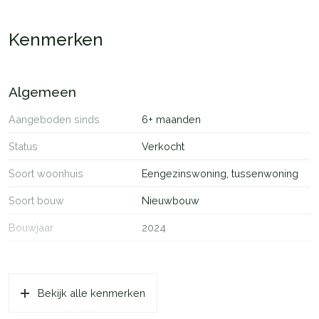
harmonieus opgezet. Een moderne wijk, omgeven door groen.
Kenmerken
Algemeen
Aangeboden sinds
6+ maanden
Status
Verkocht
Soort woonhuis
Eengezinswoning, tussenwoning
Soort bouw
Nieuwbouw
Bouwjaar
2024
Oppervlakten en inhoud
Bekijk alle kenmerken
Wonen
57 m²