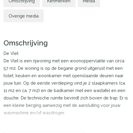
Omschrijving
Kenmerken
Media
Overige media
Omschrijving
De Vlet
De Vlet is een rijwoning met een woonoppervlakte van circa
57 m2. De woning is op de begane grond uitgerust met een
toilet, keuken en woonkamer met openslaande deuren naar
jouw tuin. Op de eerste verdieping vind je 2 slaapkamers (ca.
11 m2 en ca. 7 m2) en de badkamer met een wastafel en een
douche. De technische ruimte bevindt zich boven de trap. Er is
een kleine berging aanwezig met de aansluiting voor jouw
wasmachine en/of wasdroger.
De woningen zijn extra energiezuinig. De Vlet is uitgerust met
zonnepanelen en een lucht-water warmtepomp. Het klimaat in