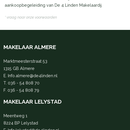
aankoopbegeleiding van De 4 Linden Makelaardij.
* vraag naar onze voorwaarden
MAKELAAR ALMERE
Marktmeesterstraat 53
1315 GB Almere
E.
Info.almere@de4linden.nl
T.
036 - 54 808 70
F. 036 - 54 808 79
MAKELAAR LELYSTAD
Meentweg 1
8224 BP Lelystad