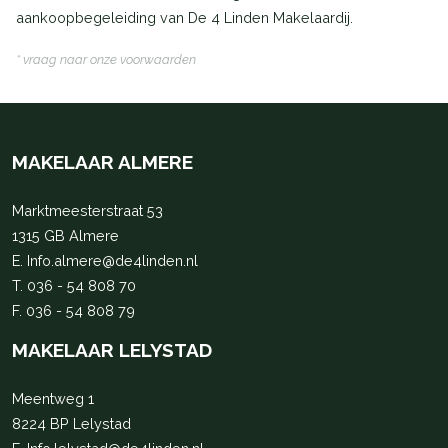
aankoopbegeleiding van De 4 Linden Makelaardij.
* vraag naar onze voorwaarden
MAKELAAR ALMERE
Marktmeesterstraat 53
1315 GB Almere
E.
Info.almere@de4linden.nl
T.
036 - 54 808 70
F. 036 - 54 808 79
MAKELAAR LELYSTAD
Meentweg 1
8224 BP Lelystad