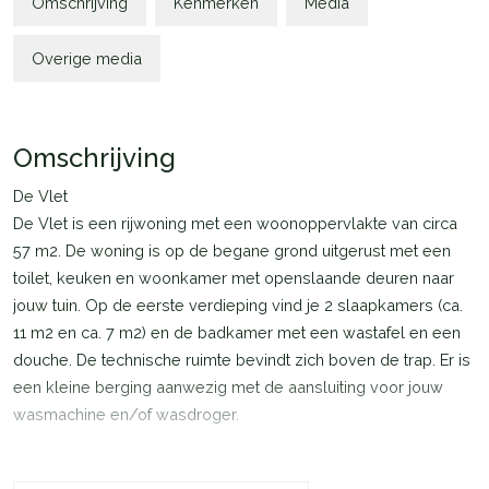
Omschrijving
Kenmerken
Media
Overige media
Omschrijving
De Vlet
De Vlet is een rijwoning met een woonoppervlakte van circa
57 m2. De woning is op de begane grond uitgerust met een
toilet, keuken en woonkamer met openslaande deuren naar
jouw tuin. Op de eerste verdieping vind je 2 slaapkamers (ca.
11 m2 en ca. 7 m2) en de badkamer met een wastafel en een
douche. De technische ruimte bevindt zich boven de trap. Er is
een kleine berging aanwezig met de aansluiting voor jouw
wasmachine en/of wasdroger.
De woningen zijn extra energiezuinig. De Vlet is uitgerust met
zonnepanelen en een lucht-water warmtepomp. Het klimaat in