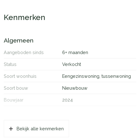
harmonieus opgezet. Een moderne wijk, omgeven door groen.
Kenmerken
Algemeen
Aangeboden sinds
6+ maanden
Status
Verkocht
Soort woonhuis
Eengezinswoning, tussenwoning
Soort bouw
Nieuwbouw
Bouwjaar
2024
Oppervlakten en inhoud
Bekijk alle kenmerken
Wonen
57 m²