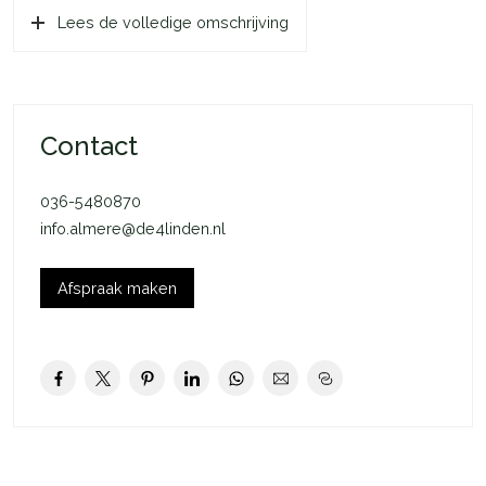
Lees de volledige omschrijving
je woning is ieder seizoen aangenaam. In de winter wordt jouw
woning verwarmd door de vloerverwarming. Ditzelfde
systeem zorgt voor verkoeling op warme dagen. Dankzij de
uitstekende isolatie van jouw woning houdt je de juiste
temperatuur langer vast.
Contact
In het kort:
036-5480870
– Rijwoning
info.almere@de4linden.nl
– 1 slaapkamer
– Eigen tuin
– Openslaande deuren naar tuin
Afspraak maken
– 6 m2 externe bergruimte
– 1 toegewezen parkeerplaats in de wijk
– Koop of huur van technische installatie mogelijk
Deze woning is onderdeel van De Groene Eem in het
Oosterwold gebied in Almere-Hout. Een plek met bos en
groen op loopafstand, alle voorzieningen dichtbij en ruim en