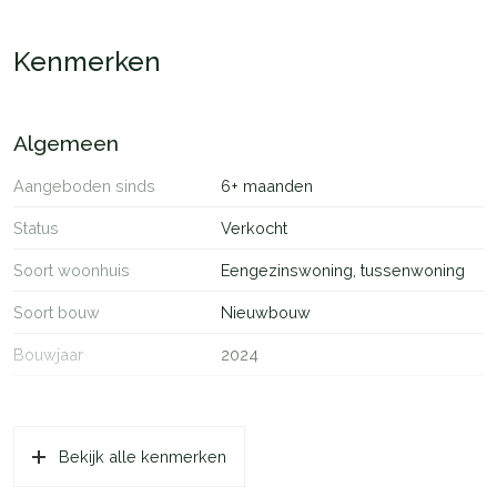
harmonieus opgezet. Een moderne wijk, omgeven door groen.
Kenmerken
Algemeen
Aangeboden sinds
6+ maanden
Status
Verkocht
Soort woonhuis
Eengezinswoning, tussenwoning
Soort bouw
Nieuwbouw
Bouwjaar
2024
Oppervlakten en inhoud
Bekijk alle kenmerken
Wonen
57 m²