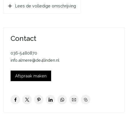
Lees de volledige omschrijving
je woning is ieder seizoen aangenaam. In de winter wordt jouw
woning verwarmd door de vloerverwarming. Ditzelfde
systeem zorgt voor verkoeling op warme dagen. Dankzij de
uitstekende isolatie van jouw woning houdt je de juiste
temperatuur langer vast.
Contact
In het kort:
036-5480870
– Rijwoning
info.almere@de4linden.nl
– 1 slaapkamer
– Eigen tuin
– Openslaande deuren naar tuin
Afspraak maken
– 6 m2 externe bergruimte
– 1 toegewezen parkeerplaats in de wijk
– Koop of huur van technische installatie mogelijk
Deze woning is onderdeel van De Groene Eem in het
Oosterwold gebied in Almere-Hout. Een plek met bos en
groen op loopafstand, alle voorzieningen dichtbij en ruim en