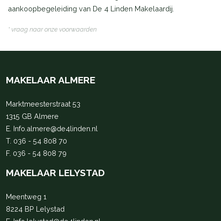
aankoopbegeleiding van De 4 Linden Makelaardij.
* vraag naar onze voorwaarden
MAKELAAR ALMERE
Marktmeesterstraat 53
1315 GB Almere
E.
Info.almere@de4linden.nl
T.
036 - 54 808 70
F. 036 - 54 808 79
MAKELAAR LELYSTAD
Meentweg 1
8224 BP Lelystad