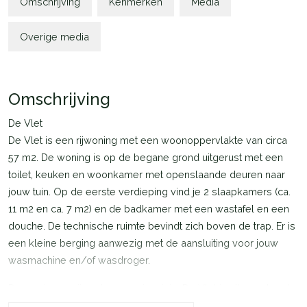
Omschrijving
Kenmerken
Media
Overige media
Omschrijving
De Vlet
De Vlet is een rijwoning met een woonoppervlakte van circa
57 m2. De woning is op de begane grond uitgerust met een
toilet, keuken en woonkamer met openslaande deuren naar
jouw tuin. Op de eerste verdieping vind je 2 slaapkamers (ca.
11 m2 en ca. 7 m2) en de badkamer met een wastafel en een
douche. De technische ruimte bevindt zich boven de trap. Er is
een kleine berging aanwezig met de aansluiting voor jouw
wasmachine en/of wasdroger.
De woningen zijn extra energiezuinig. De Vlet is uitgerust met
zonnepanelen en een lucht-water warmtepomp. Het klimaat in