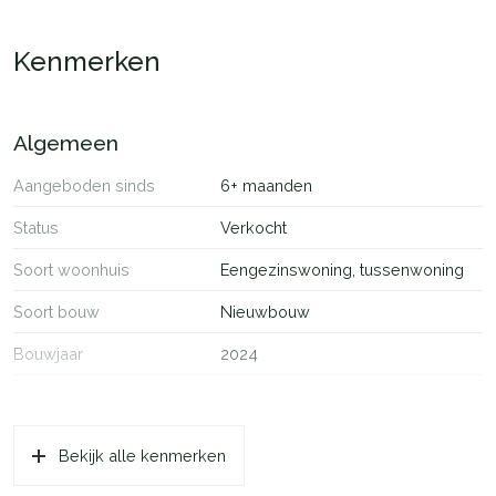
harmonieus opgezet. Een moderne wijk, omgeven door groen.
Kenmerken
Algemeen
Aangeboden sinds
6+ maanden
Status
Verkocht
Soort woonhuis
Eengezinswoning, tussenwoning
Soort bouw
Nieuwbouw
Bouwjaar
2024
Oppervlakten en inhoud
Bekijk alle kenmerken
Wonen
57 m²