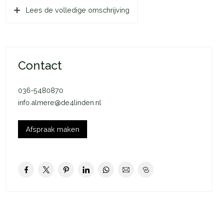
Lees de volledige omschrijving
je woning is ieder seizoen aangenaam. In de winter wordt jouw
woning verwarmd door de vloerverwarming. Ditzelfde
systeem zorgt voor verkoeling op warme dagen. Dankzij de
uitstekende isolatie van jouw woning houdt je de juiste
temperatuur langer vast.
Contact
In het kort:
036-5480870
– Rijwoning
info.almere@de4linden.nl
– 1 slaapkamer
– Eigen tuin
– Openslaande deuren naar tuin
Afspraak maken
– 6 m2 externe bergruimte
– 1 toegewezen parkeerplaats in de wijk
– Koop of huur van technische installatie mogelijk
Deze woning is onderdeel van De Groene Eem in het
Oosterwold gebied in Almere-Hout. Een plek met bos en
groen op loopafstand, alle voorzieningen dichtbij en ruim en