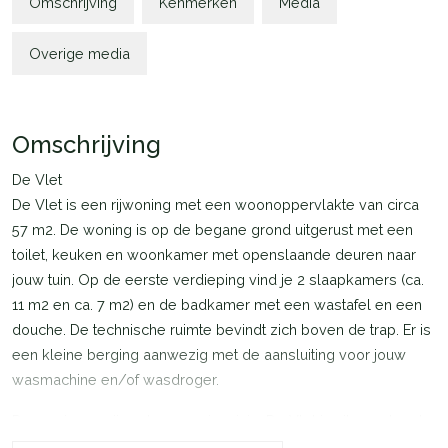
Omschrijving
Kenmerken
Media
Overige media
Omschrijving
De Vlet
De Vlet is een rijwoning met een woonoppervlakte van circa
57 m2. De woning is op de begane grond uitgerust met een
toilet, keuken en woonkamer met openslaande deuren naar
jouw tuin. Op de eerste verdieping vind je 2 slaapkamers (ca.
11 m2 en ca. 7 m2) en de badkamer met een wastafel en een
douche. De technische ruimte bevindt zich boven de trap. Er is
een kleine berging aanwezig met de aansluiting voor jouw
wasmachine en/of wasdroger.
De woningen zijn extra energiezuinig. De Vlet is uitgerust met
zonnepanelen en een lucht-water warmtepomp. Het klimaat in