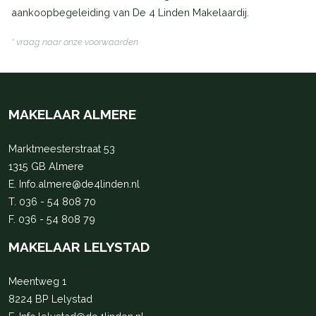
aankoopbegeleiding van De 4 Linden Makelaardij.
* vraag naar onze voorwaarden
MAKELAAR ALMERE
Marktmeesterstraat 53
1315 GB Almere
E.
Info.almere@de4linden.nl
T.
036 - 54 808 70
F. 036 - 54 808 79
MAKELAAR LELYSTAD
Meentweg 1
8224 BP Lelystad