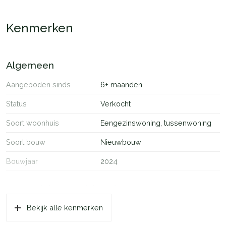
harmonieus opgezet. Een moderne wijk, omgeven door groen.
Kenmerken
Algemeen
Aangeboden sinds
6+ maanden
Status
Verkocht
Soort woonhuis
Eengezinswoning, tussenwoning
Soort bouw
Nieuwbouw
Bouwjaar
2024
Oppervlakten en inhoud
Bekijk alle kenmerken
Wonen
57 m²