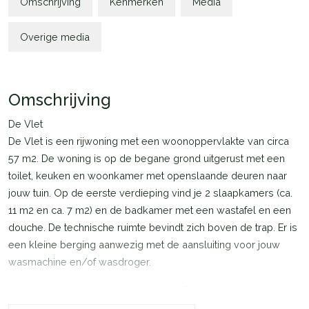
Omschrijving
Kenmerken
Media
Overige media
Omschrijving
De Vlet
De Vlet is een rijwoning met een woonoppervlakte van circa
57 m2. De woning is op de begane grond uitgerust met een
toilet, keuken en woonkamer met openslaande deuren naar
jouw tuin. Op de eerste verdieping vind je 2 slaapkamers (ca.
11 m2 en ca. 7 m2) en de badkamer met een wastafel en een
douche. De technische ruimte bevindt zich boven de trap. Er is
een kleine berging aanwezig met de aansluiting voor jouw
wasmachine en/of wasdroger.
De woningen zijn extra energiezuinig. De Vlet is uitgerust met
zonnepanelen en een lucht-water warmtepomp. Het klimaat in