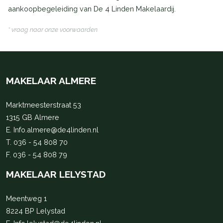
aankoopbegeleiding van De 4 Linden Makelaardij.
* vraag naar onze voorwaarden
MAKELAAR ALMERE
Marktmeesterstraat 53
1315 GB Almere
E.
Info.almere@de4linden.nl
T.
036 - 54 808 70
F. 036 - 54 808 79
MAKELAAR LELYSTAD
Meentweg 1
8224 BP Lelystad