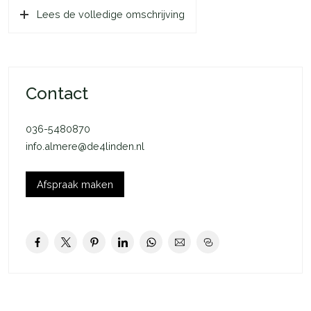
Lees de volledige omschrijving
je woning is ieder seizoen aangenaam. In de winter wordt jouw
woning verwarmd door de vloerverwarming. Ditzelfde
systeem zorgt voor verkoeling op warme dagen. Dankzij de
uitstekende isolatie van jouw woning houdt je de juiste
temperatuur langer vast.
Contact
In het kort:
036-5480870
– Rijwoning
info.almere@de4linden.nl
– 1 slaapkamer
– Eigen tuin
– Openslaande deuren naar tuin
Afspraak maken
– 6 m2 externe bergruimte
– 1 toegewezen parkeerplaats in de wijk
– Koop of huur van technische installatie mogelijk
Deze woning is onderdeel van De Groene Eem in het
Oosterwold gebied in Almere-Hout. Een plek met bos en
groen op loopafstand, alle voorzieningen dichtbij en ruim en