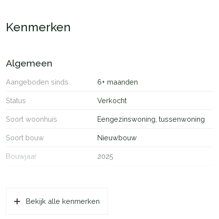
harmonieus opgezet. Een moderne wijk, omgeven door groen.
Kenmerken
Algemeen
Aangeboden sinds
6+ maanden
Status
Verkocht
Soort woonhuis
Eengezinswoning, tussenwoning
Soort bouw
Nieuwbouw
Bouwjaar
2025
Oppervlakten en inhoud
Bekijk alle kenmerken
Wonen
57 m²