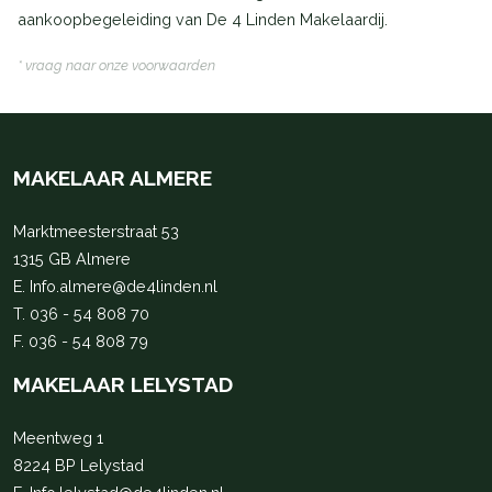
aankoopbegeleiding van De 4 Linden Makelaardij.
* vraag naar onze voorwaarden
MAKELAAR ALMERE
Marktmeesterstraat 53
1315 GB Almere
E.
Info.almere@de4linden.nl
T.
036 - 54 808 70
F. 036 - 54 808 79
MAKELAAR LELYSTAD
Meentweg 1
8224 BP Lelystad