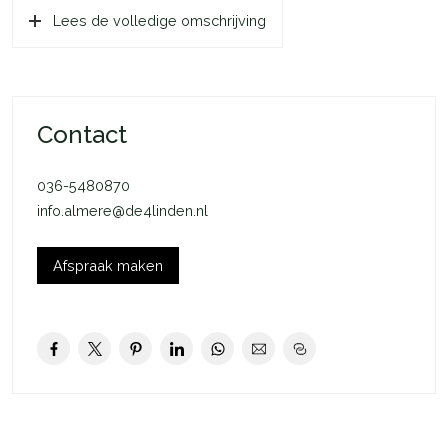
Lees de volledige omschrijving
je woning is ieder seizoen aangenaam. In de winter wordt jouw
woning verwarmd door de vloerverwarming. Ditzelfde
systeem zorgt voor verkoeling op warme dagen. Dankzij de
uitstekende isolatie van jouw woning houdt je de juiste
temperatuur langer vast.
Contact
In het kort:
036-5480870
– Rijwoning
info.almere@de4linden.nl
– 1 slaapkamer
– Eigen tuin
– Openslaande deuren naar tuin
Afspraak maken
– 6 m2 externe bergruimte
– 1 toegewezen parkeerplaats in de wijk
– Koop of huur van technische installatie mogelijk
Deze woning is onderdeel van De Groene Eem in het
Oosterwold gebied in Almere-Hout. Een plek met bos en
groen op loopafstand, alle voorzieningen dichtbij en ruim en