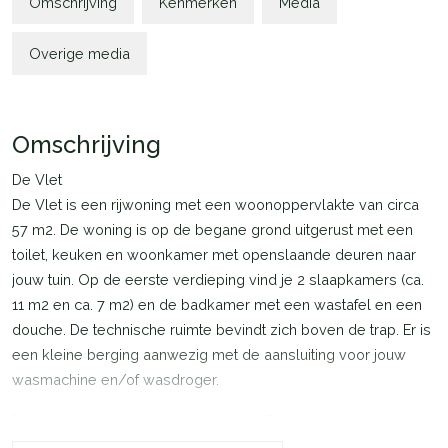
Omschrijving
Kenmerken
Media
Overige media
Omschrijving
De Vlet
De Vlet is een rijwoning met een woonoppervlakte van circa
57 m2. De woning is op de begane grond uitgerust met een
toilet, keuken en woonkamer met openslaande deuren naar
jouw tuin. Op de eerste verdieping vind je 2 slaapkamers (ca.
11 m2 en ca. 7 m2) en de badkamer met een wastafel en een
douche. De technische ruimte bevindt zich boven de trap. Er is
een kleine berging aanwezig met de aansluiting voor jouw
wasmachine en/of wasdroger.
De woningen zijn extra energiezuinig. De Vlet is uitgerust met
zonnepanelen en een lucht-water warmtepomp. Het klimaat in