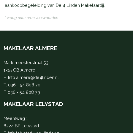
aankoopbegeleiding van De 4 Linden Makelaardij.
* vraag naar onze voorwaarden
MAKELAAR ALMERE
Marktmeesterstraat 53
1315 GB Almere
E.
Info.almere@de4linden.nl
T.
036 - 54 808 70
F. 036 - 54 808 79
MAKELAAR LELYSTAD
Meentweg 1
8224 BP Lelystad