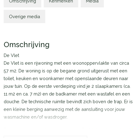
Omschrijving
Kenmerken
Media
Overige media
Omschrijving
De Vlet
De Vlet is een rijwoning met een woonoppervlakte van circa
57 m2. De woning is op de begane grond uitgerust met een
toilet, keuken en woonkamer met openslaande deuren naar
jouw tuin. Op de eerste verdieping vind je 2 slaapkamers (ca.
11 m2 en ca. 7 m2) en de badkamer met een wastafel en een
douche. De technische ruimte bevindt zich boven de trap. Er is
een kleine berging aanwezig met de aansluiting voor jouw
wasmachine en/of wasdroger.
De woningen zijn extra energiezuinig. De Vlet is uitgerust met
zonnepanelen en een lucht-water warmtepomp. Het klimaat in