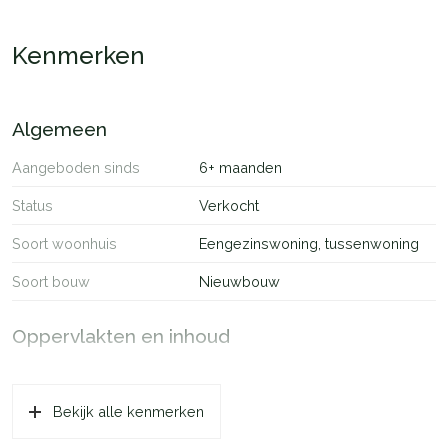
harmonieus opgezet. Een moderne wijk, omgeven door groen.
Kenmerken
Algemeen
Aangeboden sinds
6+ maanden
Status
Verkocht
Soort woonhuis
Eengezinswoning, tussenwoning
Soort bouw
Nieuwbouw
Oppervlakten en inhoud
Wonen
44 m²
Bekijk alle kenmerken
Inhoud
150 m³