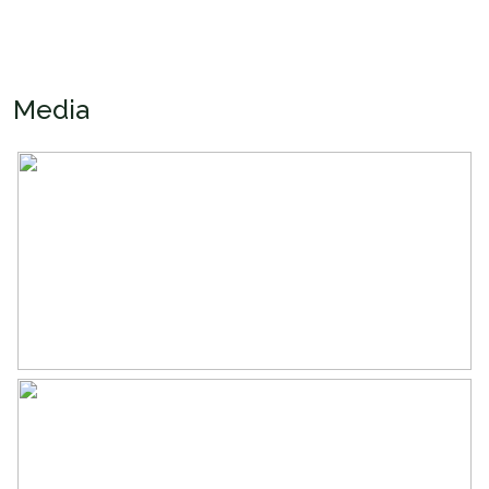
Indeling
Aantal kamers
3 kamers (2 slaapkamers)
Media
Aantal woonlagen
2
Buitenruimte
Tuin
Achtertuin