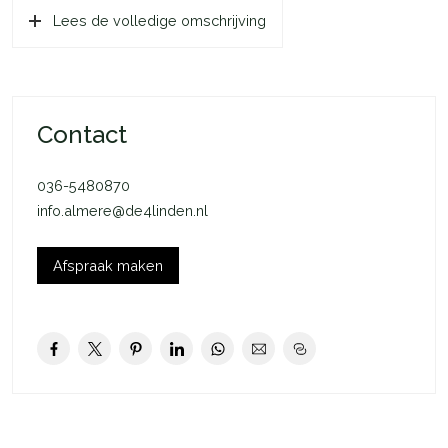
Lees de volledige omschrijving
je woning is ieder seizoen aangenaam. In de winter wordt jouw
woning verwarmd door de vloerverwarming. Ditzelfde
systeem zorgt voor verkoeling op warme dagen. Dankzij de
uitstekende isolatie van jouw woning houdt je de juiste
temperatuur langer vast.
Contact
In het kort:
036-5480870
– Rijwoning
info.almere@de4linden.nl
– 1 slaapkamer
– Eigen tuin
– Openslaande deuren naar tuin
Afspraak maken
– 6 m2 externe bergruimte
– 1 toegewezen parkeerplaats in de wijk
– Koop of huur van technische installatie mogelijk
Deze woning is onderdeel van De Groene Eem in het
Oosterwold gebied in Almere-Hout. Een plek met bos en
groen op loopafstand, alle voorzieningen dichtbij en ruim en