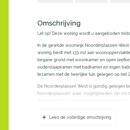
Omschrijving
Let op! Deze woning wordt u aangeboden midde
In de gewilde woonwijk Noorderplassen-West s
woning biedt met 133 m2 aan woonoppervlakte
begane grond met woonkamer en open leefkeuk
ouderslaapkamer met badkamer en eigen balk
tezamen met de heerlijke tuin gelegen op het 
De Noorderplassen West is gunstig gelegen ten
Noorderplassen” waar mogelijkheden zijn om t
“Pampushout” is eveneens niet ver gelegen. In
De prima ontsluiting met de Hoge Ring naar de
minuten naar Almere Centrum) dragen zorg voo
Lees de volledige omschrijving
Indeling begane grond: entree, hal, meterkast 