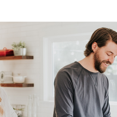
rtuin, voortuin
²
west bereikbaar via achterom
taand hout