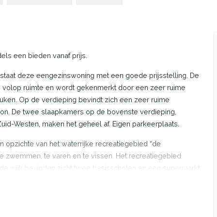
ls een bieden vanaf prijs.
taat deze eengezinswoning met een goede prijsstelling. De
 volop ruimte en wordt gekenmerkt door een zeer ruime
en. Op de verdieping bevindt zich een zeer ruime
on. De twee slaapkamers op de bovenste verdieping,
Zuid-Westen, maken het geheel af. Eigen parkeerplaats.
 opzichte van het waterrijke recreatiegebied “de
e zwemmen, te varen en te vissen. Het recreatiegebied
 de wijk bevinden zicht twee basisscholen en een supermarkt.
 A6 en de A27 en een uitstekende busverbinding (binnen 10
r een prima bereikbaarheid.
met stadswarmte-unit en glasvezel, trapopgang, trapkast,