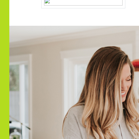
Buitenruimte
Tuin
Achte
Achtertuin
54 m
Ligging tuin
Zuid
Bergruimte
Schuur/berging
Vrijs