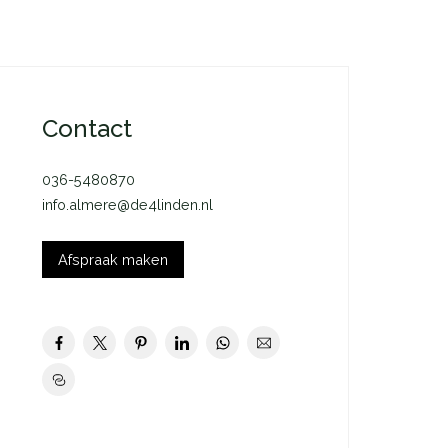
Contact
036-5480870
info.almere@de4linden.nl
Afspraak maken