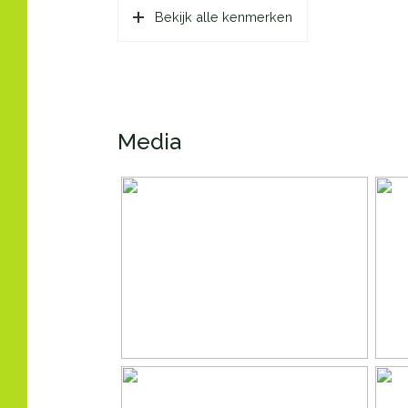
Ligging
Aan 
Bekijk alle kenmerken
Oppervlakten en inhoud
Wonen
133 
Gebouwgebonden Buitenruimte
11 m²
Media
Externe bergruimte
10 m
Perceel
135 
Inhoud
467 
Indeling
Aantal kamers
4 ka
Aantal badkamers
1 ba
Badkamervoorzieningen
Douch