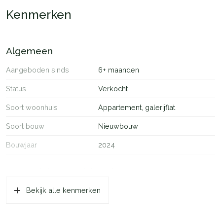
Kenmerken
Algemeen
Aangeboden sinds
6+ maanden
Status
Verkocht
Soort woonhuis
Appartement, galerijflat
Soort bouw
Nieuwbouw
Bouwjaar
2024
Oppervlakten en inhoud
Bekijk alle kenmerken
Wonen
63 m²
Gebouwgebonden Buitenruimte
5 m²