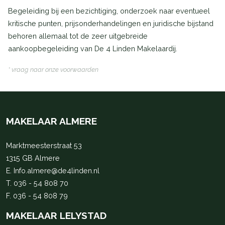
Begeleiding bij een bezichtiging, onderzoek naar eventueel
kritische punten, prijsonderhandelingen en juridische bijstand
behoren allemaal tot de zeer uitgebreide
aankoopbegeleiding van De 4 Linden Makelaardij.
* vraag naar onze voorwaarden
MAKELAAR ALMERE
Marktmeesterstraat 53
1315 GB Almere
E.
Info.almere@de4linden.nl
T.
036 - 54 808 70
F. 036 - 54 808 79
MAKELAAR LELYSTAD