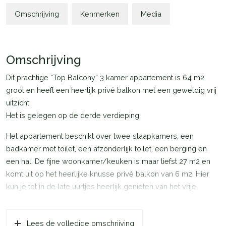
Omschrijving
Kenmerken
Media
Omschrijving
Dit prachtige “Top Balcony” 3 kamer appartement is 64 m2
groot en heeft een heerlijk privé balkon met een geweldig vrij
uitzicht.
Het is gelegen op de derde verdieping.
Het appartement beschikt over twee slaapkamers, een
badkamer met toilet, een afzonderlijk toilet, een berging en
een hal. De fijne woonkamer/keuken is maar liefst 27 m2 en
komt uit op het heerlijke knusse privé balkon van 6 m2. Hier
kun je tot in de late uurtjes heerlijk genieten van het vrije
uitzicht.
Het balkon is bereikbaar vanuit de woonkamer door middel
Lees de volledige omschrijving
van een schuifpui.