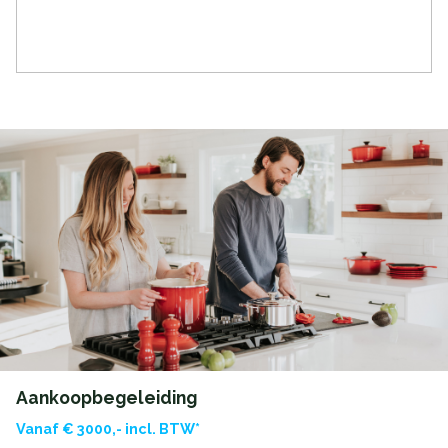
Bergruimte
Schuur/berging
Inpandig
Parkeergelegenheid
Soort parkeergelegenheid
Openbaar parkeren
Aankoopbegeleiding
Vanaf € 3000,- incl. BTW*