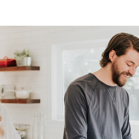
-5020
rtuin, voortuin
²
oost bereikbaar via achterom
taand hout
igen terrein