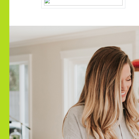
Perceel
25-B
Buitenruimte
Tuin
Achte
Achtertuin
76 m
Ligging tuin
Zuid
Bergruimte
Schuur/berging
Vrijs
Parkeergelegenheid
Soort parkeergelegenheid
Op e