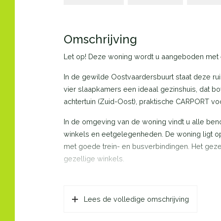
Omschrijving
Let op! Deze woning wordt u aangeboden met e
In de gewilde Oostvaardersbuurt staat deze 
vier slaapkamers een ideaal gezinshuis, dat b
achtertuin (Zuid-Oost), praktische CARPORT voo
In de omgeving van de woning vindt u alle ben
winkels en eetgelegenheden. De woning ligt o
met goede trein- en busverbindingen. Het geze
gezellige winkels.
Indeling begane grond: via de brede carport en
met daaraan gelegen de meterkast (met glasveze
Lees de volledige omschrijving
betegeling en fontein. Dichte trap met diepe pr
verdieping en toegang tot de brede tuingerich