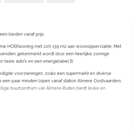
en bieden vanaf prijs.
ruime HOEKwoning met zo’n 139 m2 aan woonoppervlakte. Met
ovendien gekenmerkt wordt door een heerlijke zonnige
r twee auto’s en een energielabel B.
odigde voorzieningen, zoals een supermarkt en diverse
p een paar minuten lopen vanaf station Almere Oostvaarders
llige buurtcentrum van Almere-Buiten biedt leuke en
 het voorterras bereikt u het entree van de woning. Ruime hal
laansluiting) en de toiletruimte voorzien van lichte
aktische trapkast voor uw proviand. Trap naar de eerste
te living. De ruime woonkamer is meer dan 5,70 meter breed