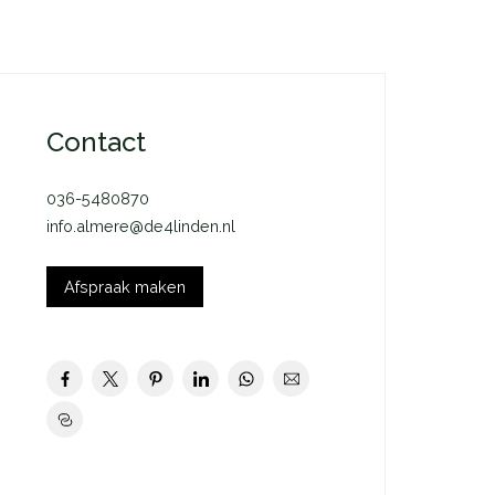
Contact
036-5480870
info.almere@de4linden.nl
Afspraak maken