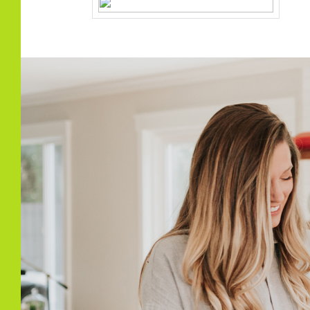
Eigendomssituatie
Voll
Perceel
25-U
Buitenruimte
Tuin
Achte
Achtertuin
41 m
Ligging tuin
Zuid
Bergruimte
Schuur/berging
Vrijs
Parkeergelegenheid
Soort parkeergelegenheid
Open