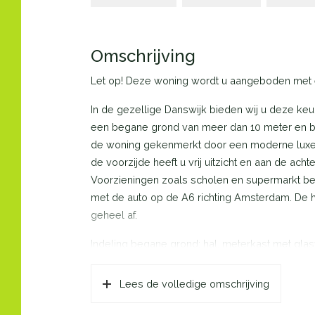
Omschrijving
Let op! Deze woning wordt u aangeboden met e
In de gezellige Danswijk bieden wij u deze ke
een begane grond van meer dan 10 meter en be
de woning gekenmerkt door een moderne luxe
de voorzijde heeft u vrij uitzicht en aan de acht
Voorzieningen zoals scholen en supermarkt be
met de auto op de A6 richting Amsterdam. De he
geheel af.
Indeling begane grond: hal, meterkast met glas
straatgerichte woonkeuken. Deze half open ruim
geplaatst. U beschikt over een inductie kookpl
Lees de volledige omschrijving
tussen de woonkamer en keuken is voorzien v
achterzijde van de woning bevindt zich de tuing