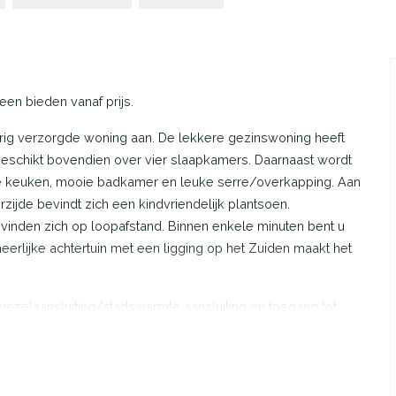
en bieden vanaf prijs.
urig verzorgde woning aan. De lekkere gezinswoning heeft
schikt bovendien over vier slaapkamers. Daarnaast wordt
 keuken, mooie badkamer en leuke serre/overkapping. Aan
erzijde bevindt zich een kindvriendelijk plantsoen.
vinden zich op loopafstand. Binnen enkele minuten bent u
erlijke achtertuin met een ligging op het Zuiden maakt het
vezelaansluiting/stadswarmte aansluiting en toegang tot
te is voorzien van luxe keuken (2021) in hoekopstelling
aat, vaatwasser, vriezer, koelkast en combi-oven. De hal
an een hedendaagse toiletruimte en de trapopgang. Aan de
erichte woonkamer met tuindeur. De achtertuin is fraai