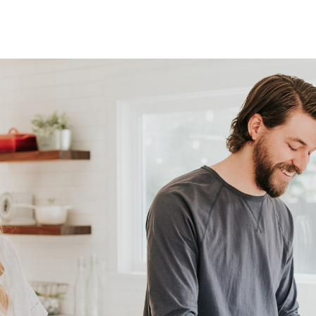
e eigendom
-4793
rtuin, voortuin
²
 bereikbaar via achterom
taand hout
baar parkeren