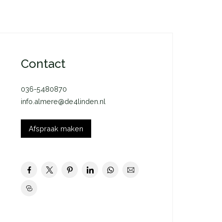
Contact
036-5480870
info.almere@de4linden.nl
Afspraak maken