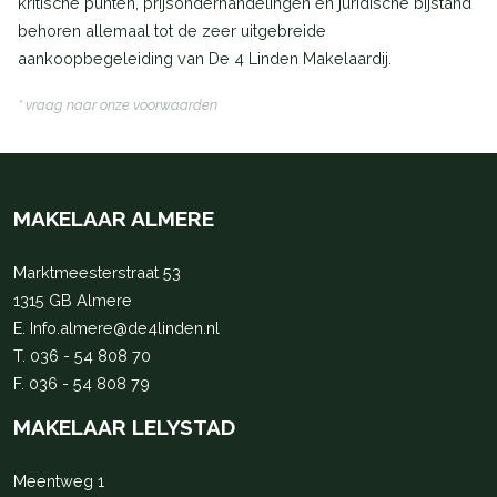
kritische punten, prijsonderhandelingen en juridische bijstand
behoren allemaal tot de zeer uitgebreide
aankoopbegeleiding van De 4 Linden Makelaardij.
* vraag naar onze voorwaarden
MAKELAAR ALMERE
Marktmeesterstraat 53
1315 GB Almere
E.
Info.almere@de4linden.nl
T.
036 - 54 808 70
F. 036 - 54 808 79
MAKELAAR LELYSTAD
Meentweg 1