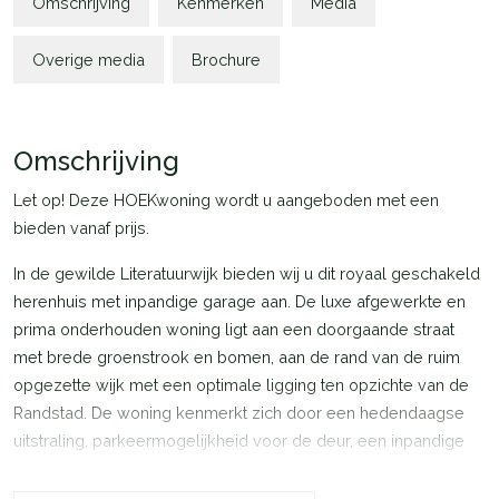
Omschrijving
Kenmerken
Media
Overige media
Brochure
Omschrijving
Let op! Deze HOEKwoning wordt u aangeboden met een
bieden vanaf prijs.
In de gewilde Literatuurwijk bieden wij u dit royaal geschakeld
herenhuis met inpandige garage aan. De luxe afgewerkte en
prima onderhouden woning ligt aan een doorgaande straat
met brede groenstrook en bomen, aan de rand van de ruim
opgezette wijk met een optimale ligging ten opzichte van de
Randstad. De woning kenmerkt zich door een hedendaagse
uitstraling, parkeermogelijkheid voor de deur, een inpandige
garage, een woningbreedte van maar liefst 13 meter en vier
ruime slaapkamers. De zeer grote achtertuin op het