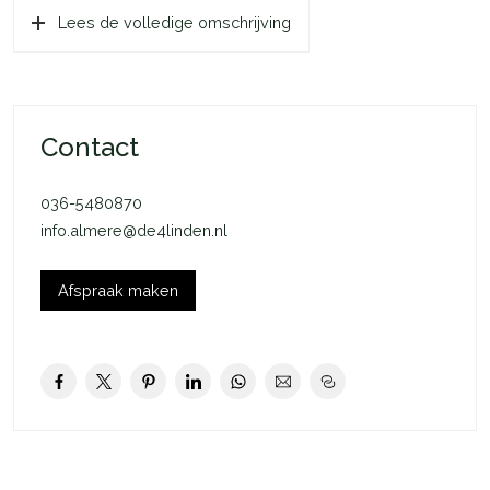
Lees de volledige omschrijving
Noordwesten (middag- en avondzon) en de vrije hoekligging
maken het geheel compleet.
In de wijk treft u onder andere een supermarkt, scholen (ook
Internationaal), gezondheidscentrum en openbaar vervoer
Contact
voorzieningen. Ook het NS-station en Winkelcentrum
Muziekwijk zijn op korte afstand bereikbaar. Binnen enkele
036-5480870
minuten bent u op de autosnelweg A6.
info.almere@de4linden.nl
Indeling begane grond: entree, ruime hal, meterkast met
stadswarmte-aansluiting en glasvezel, inpandige garage met
Afspraak maken
kanteldeur. Keurige toiletruimte met fonteintje. Toegang tot de
royale woonkamer. De living beschikt over zeer grote
raampartijen en openslaande deuren naar de tuin. Doordat
deze hoekwoning is voorzien van extra eetkamer is de
woningbreedte uitzonderlijk en beschikt de woning in zijn
totaliteit over 170 m2 aan woonoppervlakte. De prachtige
eiken vloer geeft de woning samen met het strakke stucwerk