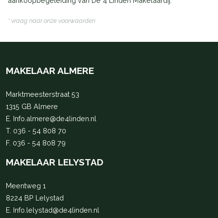
aankoopbegeleiding van De 4 Linden Makelaardij.
* vraag naar onze voorwaarden
MAKELAAR ALMERE
Marktmeesterstraat 53
1315 GB Almere
E.
Info.almere@de4linden.nl
T.
036 - 54 808 70
F. 036 - 54 808 79
MAKELAAR LELYSTAD
Meentweg 1
8224 BP Lelystad
E.
Info.lelystad@de4linden.nl