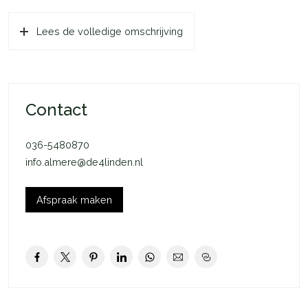
op deze verdieping bevindt zich de was- en droogruimte.
Lees de volledige omschrijving
Contact
036-5480870
info.almere@de4linden.nl
Afspraak maken