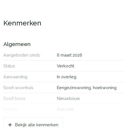
Kenmerken
Algemeen
Aangeboden sinds
6 maart 2026
Status
Verkocht
Aanvaarding
In overleg
Soort woonhuis
Eengezinswoning, hoekwoning
Soort bouw
Nieuwbouw
Ligging
Aan park
Oppervlakten en inhoud
Bekijk alle kenmerken