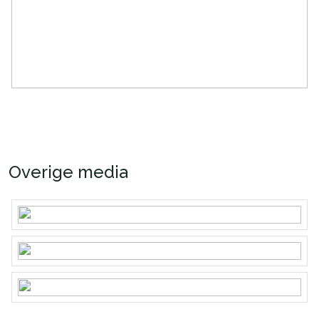
Warm water
Centrale voorziening
Kadastrale gegevens
Perceelnaam
Almere
Oppervlakte
286 m²
Perceel
34--
Bergruimte
Overige media
Schuur/berging
Vrijstaand hout
Garage
Capaciteit
1 auto