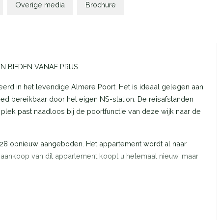
Overige media
Brochure
 BIEDEN VANAF PRIJS
erd in het levendige Almere Poort. Het is ideaal gelegen aan
ed bereikbaar door het eigen NS-station. De reisafstanden
e plek past naadloos bij de poortfunctie van deze wijk naar de
 28 opnieuw aangeboden. Het appartement wordt al naar
 aankoop van dit appartement koopt u helemaal nieuw, maar
tair en zeer luxe keuken (circa 16.000 euro). Uw eigen
maakt het geheel compleet.