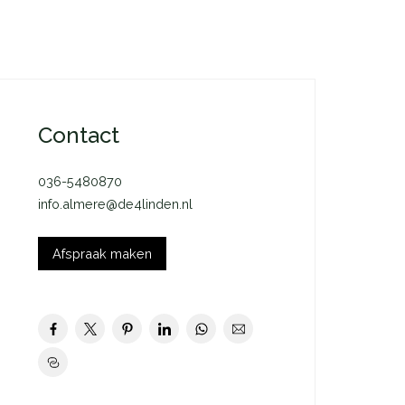
Contact
036-5480870
info.almere@de4linden.nl
Afspraak maken