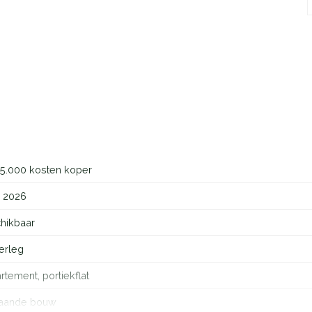
met veel stads comfort omringd door strand en bos. Een
stad als de natuur. Het is niet voor niets “de strandstad van
rstrand aangelegd op loop- en fietsafstand. Het is hier
rdrijden, wandelen, surfen tot zeilen.
ivers aanbod van winkels, restaurants, theater, bioscoop,
um Almere, de multifunctionele indoorsportlocatie van
binatie van wonen, werken, stad, strand, bos, natuur en
noemen in Nederland.
5.000 kosten koper
i 2026
hikbaar
erleg
tement, portiekflat
aande bouw