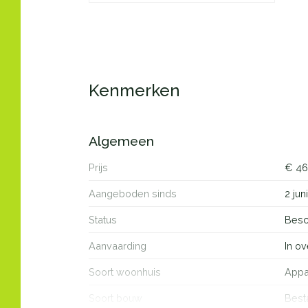
Het is uniek wonen in Almere Poort, een plek 
toplocatie, waar u verbonden bent met zowel de 
de Randstad”. Langs het IJmeer is het Almeerde
eindeloos recreëren: van fietsen, zwemmen, paa
Almere heeft werkelijk alles wat u zoekt: een d
Kenmerken
sport en zwembaden. Het nieuwe Topsportcentr
Nederland, ligt op steenworp afstand. Deze com
recreatie in één gebied is werkelijk uniek te 
Algemeen
Prijs
€ 46
Aangeboden sinds
2 jun
Status
Besc
Aanvaarding
In ov
Soort woonhuis
Appar
Soort bouw
Best