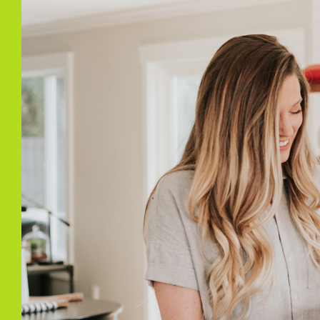
Ligging tuin
Wes
Bergruimte
Schuur/berging
Box
Parkeergelegenheid
Soort parkeergelegenheid
Op a