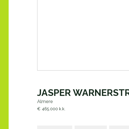
JASPER WARNERST
Almere
€ 465.000
k.k.