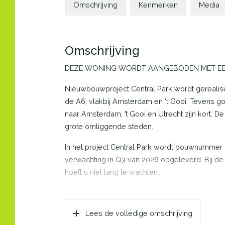
Omschrijving
Kenmerken
Media
Omschrijving
DEZE WONING WORDT AANGEBODEN MET EEN
Nieuwbouwproject Central Park wordt gerealise
de A6, vlakbij Amsterdam en ‘t Gooi. Tevens go
naar Amsterdam, ’t Gooi en Utrecht zijn kort. D
grote omliggende steden.
In het project Central Park wordt bouwnummer
verwachting in Q3 van 2026 opgeleverd. Bij de
hoeft u niet lang te wachten.
De woning wordt geleverd met hoogwaardig sani
parkeerplek op het gemeeschappelijk terrein 
Lees de volledige omschrijving