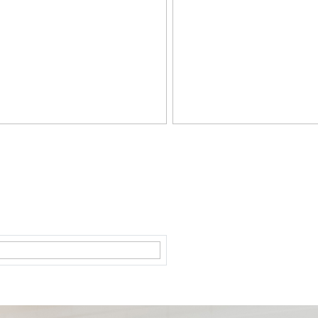
ezel kabel, mechanische ventilatie, natuurlijke ventilatie, tv kabel
sverwarming
sverwarming
re W 6030
e eigendom
-6030
eterras