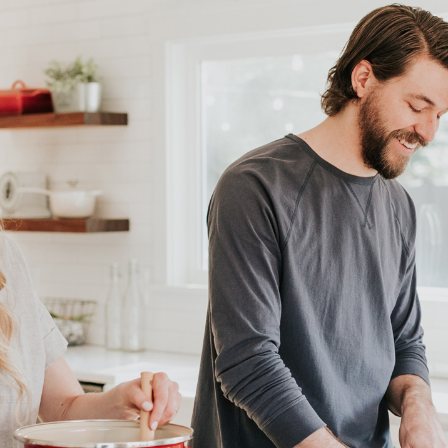
t
fgesloten terrein