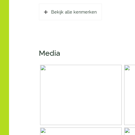
Bouwjaar
2026
Bekijk alle kenmerken
Oppervlakten en inhoud
Wonen
74 m
Gebouwgebonden Buitenruimte
7 m²
Media
Externe bergruimte
4 m²
Inhoud
252 
Indeling
Aantal kamers
3 ka
Aantal badkamers
1 ba
Badkamervoorzieningen
Douch
Aantal woonlagen
1