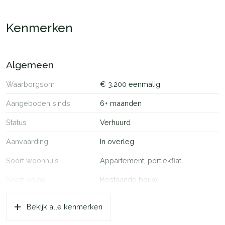
Kenmerken
Algemeen
Waarborgsom
€ 3.200 eenmalig
Aangeboden sinds
6+ maanden
Status
Verhuurd
Aanvaarding
In overleg
Soort woonhuis
Appartement, portiekflat
Soort bouw
Bestaande bouw
Bouwjaar
2018
Bekijk alle kenmerken