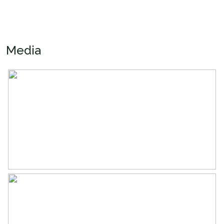
Oppervlakten en inhoud
Wonen
70 m²
Gebouwgebonden Buitenruimte
5 m²
Media
Externe bergruimte
5 m²
Inhoud
229 m³
Indeling
Aantal kamers
3 kamers (2 slaapkamers)
Aantal badkamers
1 badkamer
Badkamervoorzieningen
Douche, toilet, wastafel
Aantal woonlagen
1
Voorzieningen
Lift, mechanische ventilatie