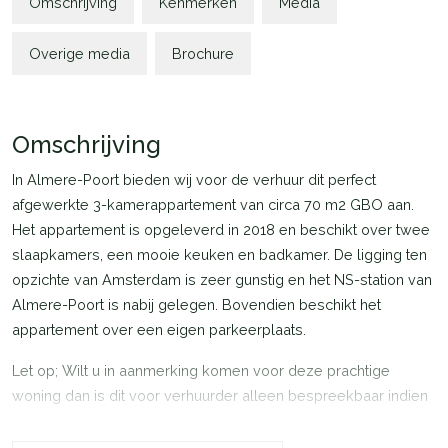
Omschrijving
Kenmerken
Media
Overige media
Brochure
Omschrijving
In Almere-Poort bieden wij voor de verhuur dit perfect
afgewerkte 3-kamerappartement van circa 70 m2 GBO aan.
Het appartement is opgeleverd in 2018 en beschikt over twee
slaapkamers, een mooie keuken en badkamer. De ligging ten
opzichte van Amsterdam is zeer gunstig en het NS-station van
Almere-Poort is nabij gelegen. Bovendien beschikt het
appartement over een eigen parkeerplaats.
Let op; Wilt u in aanmerking komen voor deze prachtige
woning dan is dit voor verhuurder alleen bespreekbaar indien
u minimaal 3.5 keer de huur als bruto inkomen geniet. Verhuur
geschiedt bovendien nadrukkelijk onder voorbehoud van