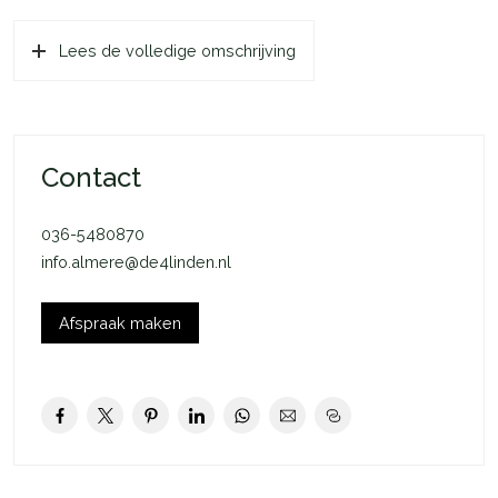
openbaar terrein te parkeren.
Lees de volledige omschrijving
Contact
036-5480870
info.almere@de4linden.nl
Afspraak maken