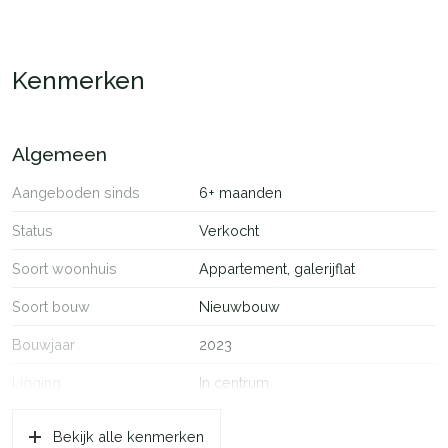
Kenmerken
Algemeen
Aangeboden sinds
6+ maanden
Status
Verkocht
Soort woonhuis
Appartement, galerijflat
Soort bouw
Nieuwbouw
Bouwjaar
2023
Ligging
In centrum
Oppervlakten en inhoud
Bekijk alle kenmerken