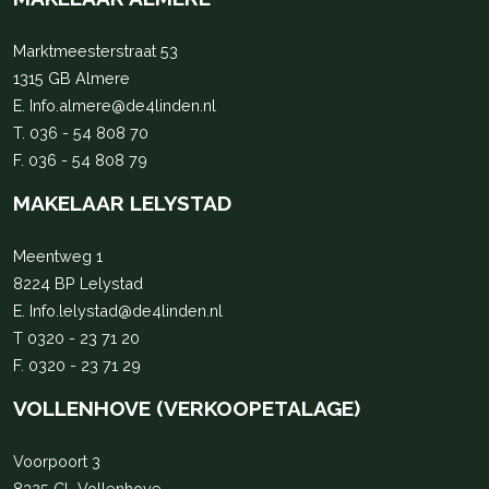
Marktmeesterstraat 53
1315 GB Almere
E.
Info.almere@de4linden.nl
T.
036 - 54 808 70
F. 036 - 54 808 79
MAKELAAR LELYSTAD
Meentweg 1
8224 BP Lelystad
E.
Info.lelystad@de4linden.nl
T
0320 - 23 71 20
F. 0320 - 23 71 29
VOLLENHOVE (VERKOOPETALAGE)
Voorpoort 3
8325 CL Vollenhove