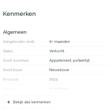
Kenmerken
Algemeen
Aangeboden sinds
6+ maanden
Status
Verkocht
Soort woonhuis
Appartement, portiekflat
Soort bouw
Nieuwbouw
Bouwjaar
2023
Ligging
In centrum
Oppervlakten en inhoud
Bekijk alle kenmerken