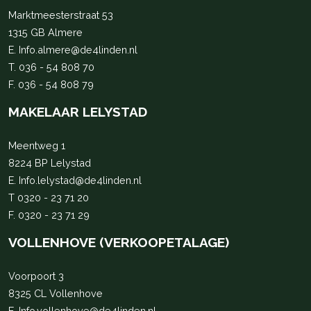
Marktmeesterstraat 53
1315 GB Almere
E.
Info.almere@de4linden.nl
T.
036 - 54 808 70
F. 036 - 54 808 79
MAKELAAR LELYSTAD
Meentweg 1
8224 BP Lelystad
E.
Info.lelystad@de4linden.nl
T
0320 - 23 71 20
F. 0320 - 23 71 29
VOLLENHOVE (VERKOOPETALAGE)
Voorpoort 3
8325 CL Vollenhove
E.
Info.vollenhove@de4linden.nl