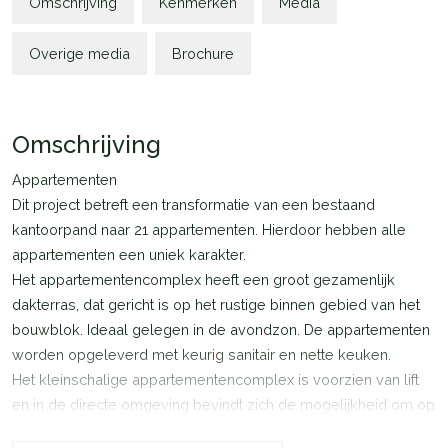
Omschrijving
Kenmerken
Media
Overige media
Brochure
Omschrijving
Appartementen
Dit project betreft een transformatie van een bestaand
kantoorpand naar 21 appartementen. Hierdoor hebben alle
appartementen een uniek karakter.
Het appartementencomplex heeft een groot gezamenlijk
dakterras, dat gericht is op het rustige binnen gebied van het
bouwblok. Ideaal gelegen in de avondzon. De appartementen
worden opgeleverd met keurig sanitair en nette keuken.
Het kleinschalige appartementencomplex is voorzien van lift
en in de directe omgeving bevindt zich de mogelijkheid om op
openbaar terrein te parkeren.