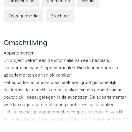
Omschrijving
Kenmerken
Media
Overige media
Brochure
Omschrijving
Appartementen
Dit project betreft een transformatie van een bestaand
kantoorpand naar 21 appartementen. Hierdoor hebben alle
appartementen een uniek karakter.
Het appartementencomplex heeft een groot gezamenlijk
dakterras, dat gericht is op het rustige binnen gebied van het
bouwblok. Ideaal gelegen in de avondzon. De appartementen
worden opgeleverd met keurig sanitair en nette keuken.
Het kleinschalige appartementencomplex is voorzien van lift
en in de directe omgeving bevindt zich de mogelijkheid om op
openbaar terrein te parkeren.