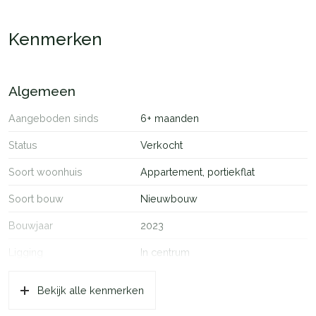
Kenmerken
Algemeen
Aangeboden sinds
6+ maanden
Status
Verkocht
Soort woonhuis
Appartement, portiekflat
Soort bouw
Nieuwbouw
Bouwjaar
2023
Ligging
In centrum
Oppervlakten en inhoud
Bekijk alle kenmerken