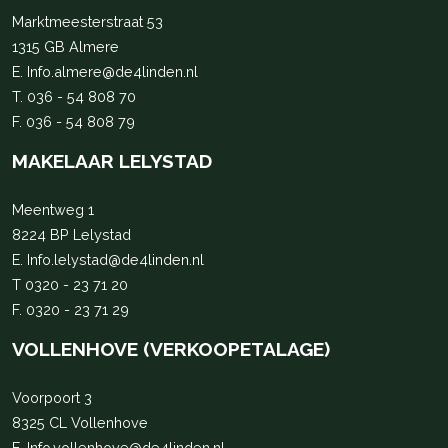
Marktmeesterstraat 53
1315 GB Almere
E.
Info.almere@de4linden.nl
T.
036 - 54 808 70
F. 036 - 54 808 79
MAKELAAR LELYSTAD
Meentweg 1
8224 BP Lelystad
E.
Info.lelystad@de4linden.nl
T
0320 - 23 71 20
F. 0320 - 23 71 29
VOLLENHOVE (VERKOOPETALAGE)
Voorpoort 3
8325 CL Vollenhove
E.
Info.vollenhove@de4linden.nl