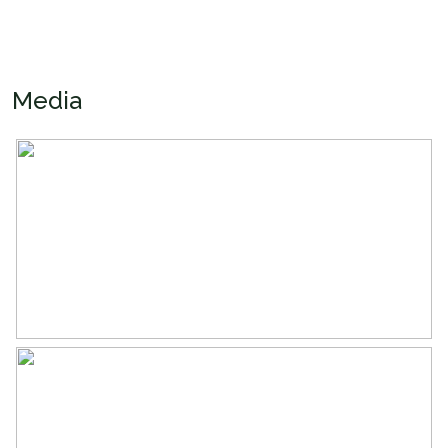
Oppervlakten en inhoud
Wonen
120 m²
Gebouwgebonden Buitenruimte
11 m²
Media
Perceel
152 m²
Inhoud
405 m³
Indeling
Aantal kamers
6 kamers (4 slaapkamers)
Aantal badkamers
1 badkamer
Badkamervoorzieningen
Douche, ligbad, toilet, wastafel,
wastafelmeubel
Aantal woonlagen
3
Voorzieningen
Alarminstallatie, glasvezel kabel,
mechanische ventilatie, natuurlijke