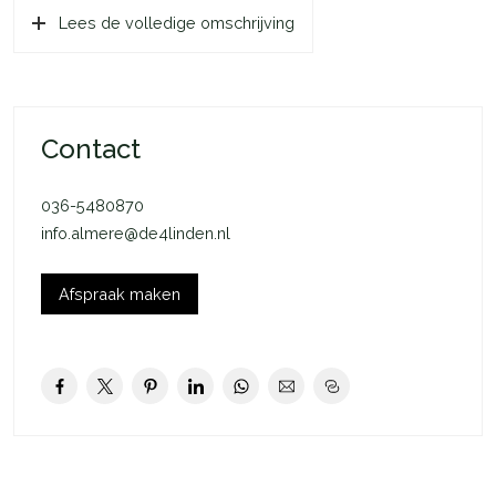
Indeling begane grond: hal/entree, meterkast met
Lees de volledige omschrijving
stadswarmte aansluiting en glasvezel, toilet, trapopgang en
toegang tot ruime tuingerichte woonkamer. De living beschikt
over grote raampartijen en op de grond ligt een mooie
laminaatvloer.
Contact
In de trapkast heeft u de mogelijkheid uw proviand op te slaan.
De tuin is bereikbaar middels de schuifpui en is
036-5480870
onderhoudsarm aangelegd met sierbestrating, borders,
info.almere@de4linden.nl
verlichting, houten schuttingen, buitenkraan, berging en eigen
achterom. Aan de voorzijde van de woning treft u de half open
keuken aan. Uitgevoerd met een inbouwkeuken in L-vorm
Afspraak maken
geplaatst en voorzien van een koel/vriescombinatie, inductie
kookplaat, oven, afzuigkap, vaatwasser en een magnetron.
Indeling eerste verdieping: overloop met toegang tot drie zeer
ruime slaapkamers en de badkamer. Twee slaapkamers zijn
aan de achterzijde gelegen en één slaapkamer is aan de
voorzijde van de woning gesitueerd. De luxe badkamer is