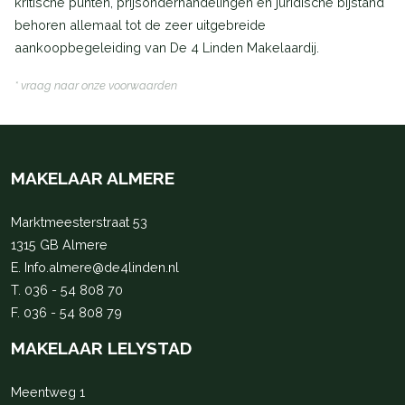
kritische punten, prijsonderhandelingen en juridische bijstand
behoren allemaal tot de zeer uitgebreide
aankoopbegeleiding van De 4 Linden Makelaardij.
* vraag naar onze voorwaarden
MAKELAAR ALMERE
Marktmeesterstraat 53
1315 GB Almere
E.
Info.almere@de4linden.nl
T.
036 - 54 808 70
F. 036 - 54 808 79
MAKELAAR LELYSTAD
Meentweg 1