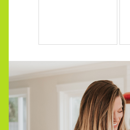
Verwarming
Stad
Warm water
Stad
Kadastrale gegevens
Perceelnaam
Lely
Oppervlakte
255 
Perceel
995-
Buitenruimte
Tuin
Achte
Achtertuin
104 
Ligging tuin
Zuid