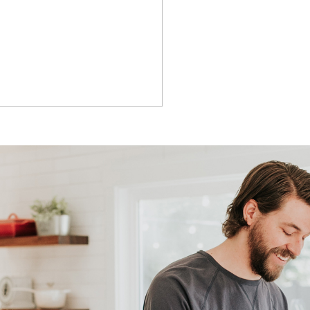
sverwarming
sverwarming
stad
m²
-
rtuin
m²
west bereikbaar via achterom