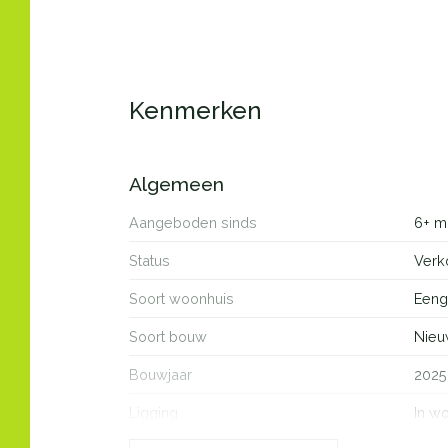
Kenmerken
Algemeen
Aangeboden sinds
6+ m
Status
Verk
Soort woonhuis
Eeng
Soort bouw
Nie
Bouwjaar
2025
Ligging
In w