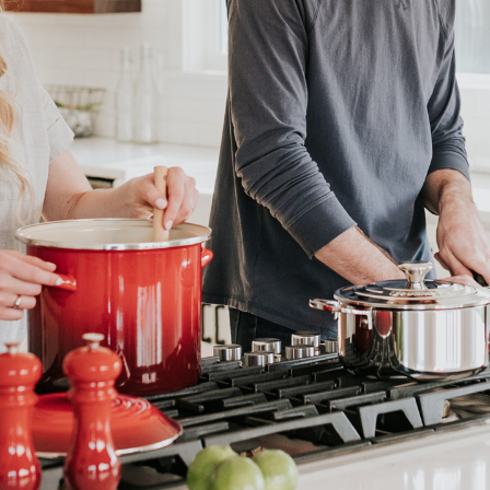
ndig
igen terrein