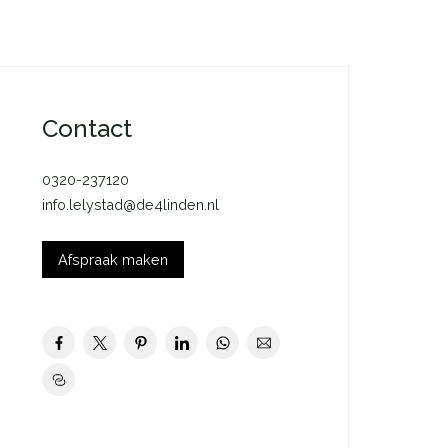
Contact
0320-237120
info.lelystad@de4linden.nl
Afspraak maken