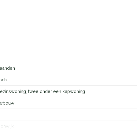
aanden
ocht
ezinswoning, twee onder een kapwoning
uwbouw
oonwijk