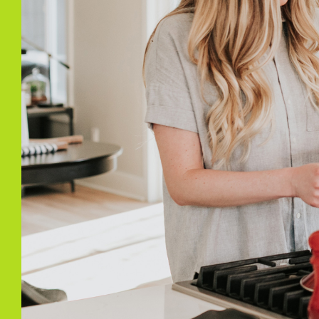
Bergruimte
Schuur/berging
Inpa
Parkeergelegenheid
Soort parkeergelegenheid
Op e