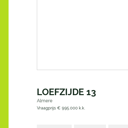
LOEFZIJDE
13
Almere
Vraagprijs
€ 995.000
k.k.