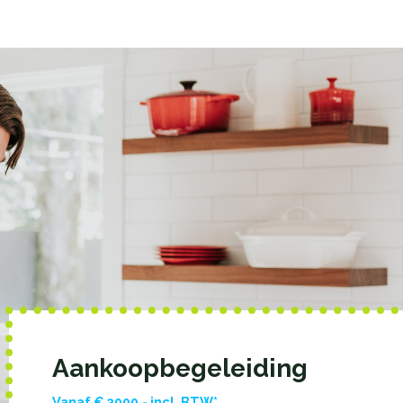
Aankoopbegeleiding
Vanaf € 3000,- incl. BTW*