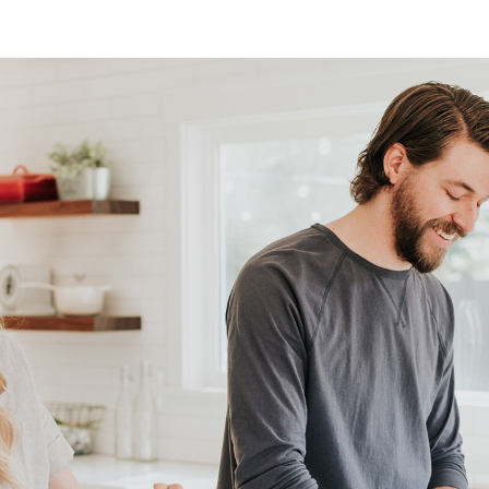
m²
e eigendom
-4369
rtuin, voortuin, zijtuin
m²
 bereikbaar via achterom
igen terrein