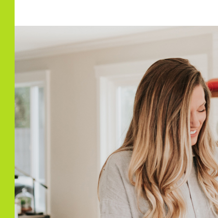
Oppervlakte
688 
Eigendomssituatie
Voll
Perceel
25-O
Buitenruimte
Tuin
Achte
Achtertuin
190 
Ligging tuin
West
Parkeergelegenheid
Soort parkeergelegenheid
Op e