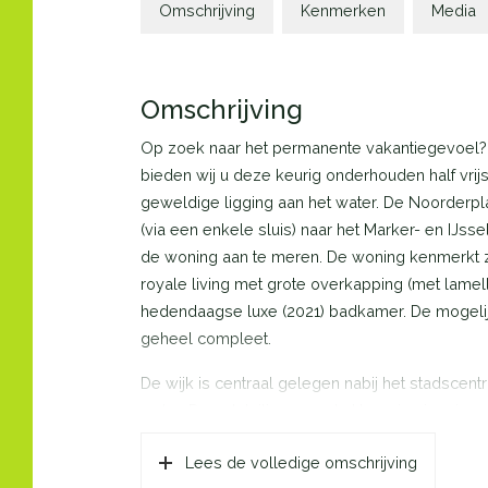
Omschrijving
Kenmerken
Media
Omschrijving
Op zoek naar het permanente vakantiegevoel? 
bieden wij u deze keurig onderhouden half vrij
geweldige ligging aan het water. De Noorderpl
(via een enkele sluis) naar het Marker- en IJss
de woning aan te meren. De woning kenmerkt z
royale living met grote overkapping (met lame
hedendaagse luxe (2021) badkamer. De mogelij
geheel compleet.
De wijk is centraal gelegen nabij het stadscen
water. De ontsluiting naar de Hogering is prima
Indeling begane grond: via de oprit bereikt u 
Lees de volledige omschrijving
kastenwand en bergruimte onder de trap. Toega