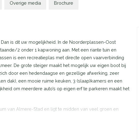
Overige media
Brochure
Dan is dit uw mogelijkheid. In de Noorderplassen-Oost
staande/2 onder 1 kapwoning aan. Met een riante tuin en
assen is een recreatieplas met directe open vaarverbinding
elmeer. De grote steiger maakt het mogelijk uw eigen boot bij
ich door een hedendaagse en gezellige afwerking, zeer
llen dak), een mooie ruime keuken, 3 (slaap)kamers en een
kheid om meerdere auto’s op eigen erf te parkeren maakt het
trum van Almere-Stad en ligt te midden van veel groen en
 en alle voorzieningen liggen in de directe omgeving.
de entree van de woning. Ruime bijkeuken met grote
ng tot de heerlijke eetkamer die zich aan de voorzijde van