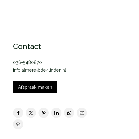
Contact
036-5480870
info.almere@de4linden.nl
Afspraak maken