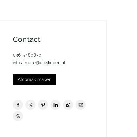
Contact
036-5480870
info.almere@de4linden.nl
Afspraak maken