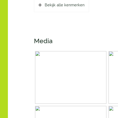
Soort dak
Bitu
Bekijk alle kenmerken
Ligging
In wo
Oppervlakten en inhoud
Wonen
73 m
Media
Gebouwgebonden Buitenruimte
7 m²
Externe bergruimte
5 m²
Inhoud
218 
Indeling
Aantal kamers
3 ka
Aantal woonlagen
1
Voorzieningen
Lift,