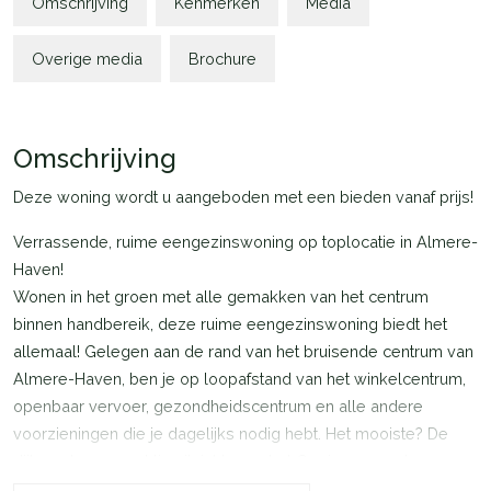
Omschrijving
Kenmerken
Media
Overige media
Brochure
Omschrijving
Deze woning wordt u aangeboden met een bieden vanaf prijs!
Verrassende, ruime eengezinswoning op toplocatie in Almere-
Haven!
Wonen in het groen met alle gemakken van het centrum
binnen handbereik, deze ruime eengezinswoning biedt het
allemaal! Gelegen aan de rand van het bruisende centrum van
Almere-Haven, ben je op loopafstand van het winkelcentrum,
openbaar vervoer, gezondheidscentrum en alle andere
voorzieningen die je dagelijks nodig hebt. Het mooiste? De
dijk, met een prachtig uitzicht over het Gooimeer en de
idyllische strandjes, ligt vlakbij! Wandelen naar de gezellige