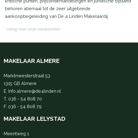
kritische punten, prijsonderhandelingen en juridische bijstand
behoren allemaal tot de zeer uitgebreide
aankoopbegeleiding van De 4 Linden Makelaardij.
* vraag naar onze voorwaarden
MAKELAAR ALMERE
Marktmeesterstraat 53
1315 GB Almere
E.
Info.almere@de4linden.nl
T.
036 - 54 808 70
F. 036 - 54 808 79
MAKELAAR LELYSTAD
Meentweg 1