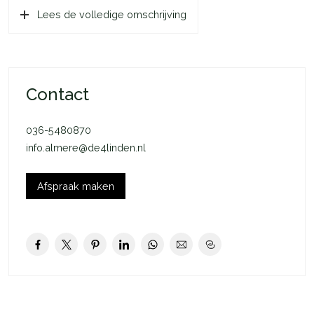
Lees de volledige omschrijving
Havenkom voor een drankje op het terras of het bekijken van
de voorbijvarende boten en jachten, het is hier elke dag
vakantie!
Indeling begane grond:
Contact
Bij binnenkomst kom je in een ruime hal met een toilet en de
meterkast. De straatgerichte woonkamer is speels en licht
036-5480870
dankzij de grote raampartijen die zorgen voor een fantastisch
info.almere@de4linden.nl
uitzicht. Aan de achterzijde van de woning bevindt zich de
landelijke keuken met een royale eetruimte. De keuken is
uitgerust met moderne inbouwapparatuur, waaronder een
Afspraak maken
vaatwasser, boiler, magnetron (2023), oven (2023), koel-
vriescombinatie en een 4-pits gasfornuis met een vlakscherm
afzuigkap. De gehele begane grond is afgewerkt met een
prachtige merbau lamel parketvloer van Bruynzeel en strak
gestucte wanden.
De openslaande deuren van de eetruimte geven direct
toegang tot de zonnige, volledig bestraatte tuin. De perfecte